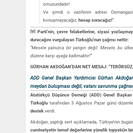
omuzundadır!
Ve şimdi o vazifenin adresi Osmangaz
konuşmayacağız,
hesap soracağız!
”
İYİ Parti’nin, çevre felaketlerine, siyasi yozlaşmay
duracağını vurgulayan Türkoğlu’nun çağrısı nettir:
“Mesele yalnızca bir yangın değil. Mesele, bu ülk
düzene karşı ayağa kalkmaktır!”
GÜRHAN AKDOĞAN’DAN NET MESAJ: “TERÖRSÜZ, 
ADD Genel Başkan Yardımcısı Gürhan Akdoğan, 
meydan buluşması değil, vatanı savunma çağrısıd
Atatürkçü Düşünce Derneği (ADD) Genel Başkan
Türkoğlu
tarafından 3 Ağustos Pazar günü düzenl
destek
verdi.
Akdoğan, yaptığı sert açıklamada, Türkiye’nin bugün k
cumhuriyetin temel değerlerine yönelik topyekûn bir 