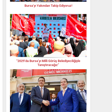
Bursa’yı Yakından Takip Ediyoruz!
“2029’da Bursa’yı Milli Görüş Belediyeciliğiyle
Tanıştıracağız”