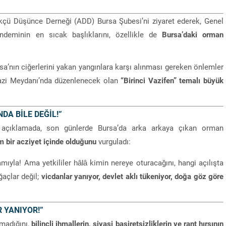
rkçü Düşünce Derneği (ADD) Bursa Şubesi’ni ziyaret ederek, Genel
deminin en sıcak başlıklarını, özellikle de
Bursa’daki orman
Bursa’nın ciğerlerini yakan yangınlara karşı alınması gereken önlemler
zi Meydanı’nda düzenlenecek olan
“Birinci Vazifen” temalı büyük
DA BİLE DEĞİL!”
ı açıklamada, son günlerde Bursa’da arka arkaya çıkan orman
m bir acziyet içinde olduğunu
vurguladı:
ıyla! Ama yetkililer hâlâ kimin nereye oturacağını, hangi açılışta
ğaçlar değil;
vicdanlar yanıyor, devlet aklı tükeniyor, doğa göz göre
 YANIYOR!”
lmadığını,
bilinçli ihmallerin, siyasi basiretsizliklerin ve rant hırsının