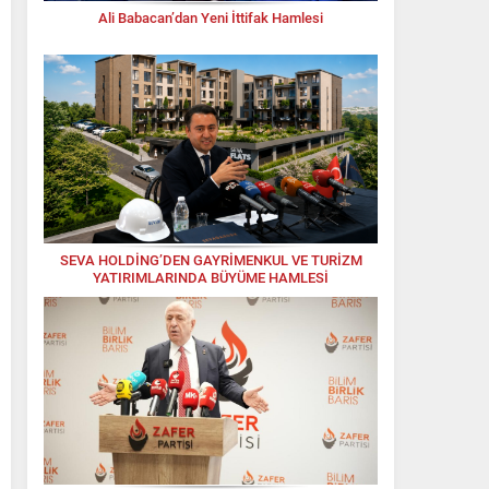
Ali Babacan’dan Yeni İttifak Hamlesi
SEVA HOLDİNG’DEN GAYRİMENKUL VE TURİZM
YATIRIMLARINDA BÜYÜME HAMLESİ