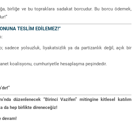
ğa, birliğe ve bu topraklara sadakat borcudur. Bu borcu ödemek,
ur!”
YONUNA TESLİM EDİLEMEZ!”
ı:
o; sadece yolsuzluk, liyakatsizlik ya da partizanlık değil, açık bir
ihanet koalisyonu, cumhuriyetle hesaplaşma peşindedir.
dır!”
a düzenlenecek “Birinci Vazifen” mitingine kitlesel katılım
 da hep birlikte direneceğiz!
ye devam!