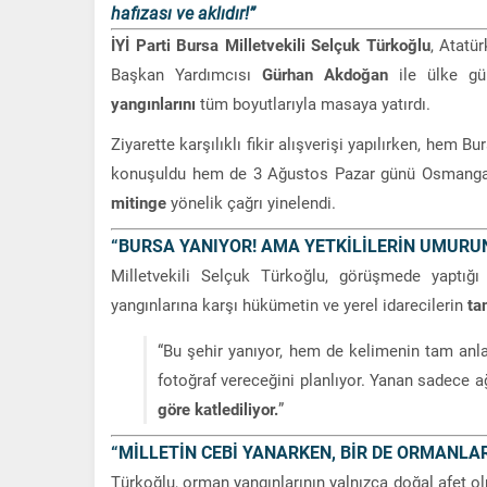
hafızası ve aklıdır!”
İYİ Parti Bursa Milletvekili Selçuk Türkoğlu
, Atatü
Başkan Yardımcısı
Gürhan Akdoğan
ile ülke gün
yangınlarını
tüm boyutlarıyla masaya yatırdı.
Ziyarette karşılıklı fikir alışverişi yapılırken, hem 
konuşuldu hem de 3 Ağustos Pazar günü Osmanga
mitinge
yönelik çağrı yinelendi.
“BURSA YANIYOR! AMA YETKİLİLERİN UMURUN
Milletvekili Selçuk Türkoğlu, görüşmede yaptığ
yangınlarına karşı hükümetin ve yerel idarecilerin
ta
“Bu şehir yanıyor, hem de kelimenin tam anlam
fotoğraf vereceğini planlıyor. Yanan sadece a
göre katlediliyor.
”
“MİLLETİN CEBİ YANARKEN, BİR DE ORMANLAR
Türkoğlu, orman yangınlarının yalnızca doğal afet o