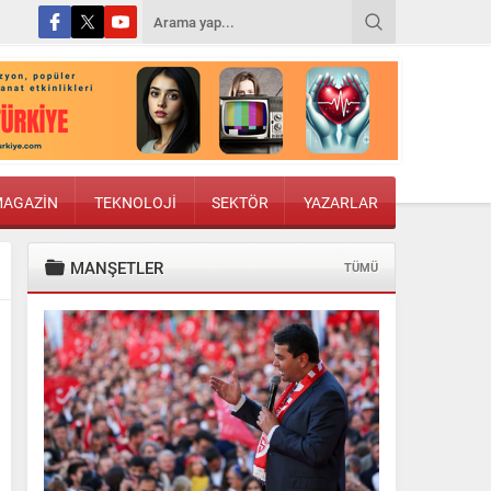
AGAZİN
TEKNOLOJİ
SEKTÖR
YAZARLAR
MANŞETLER
TÜMÜ