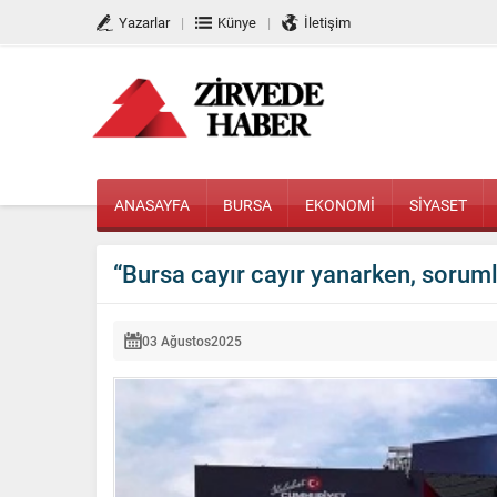
Yazarlar
Künye
İletişim
ANASAYFA
BURSA
EKONOMİ
SİYASET
“Bursa cayır cayır yanarken, soruml
03 Ağustos
2025