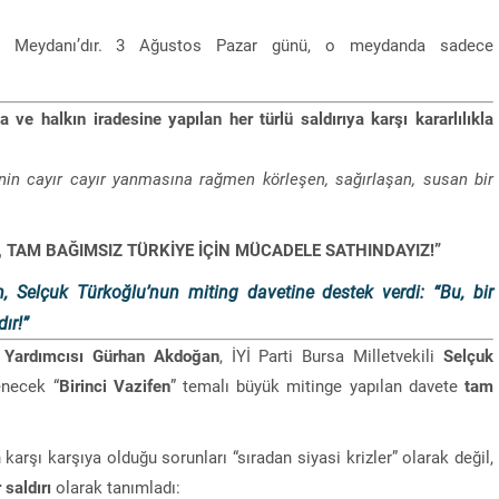
i Meydanı’dır. 3 Ağustos Pazar günü, o meydanda sadece
a ve halkın iradesine yapılan her türlü saldırıya karşı kararlılıkla
enin cayır cayır yanmasına rağmen körleşen, sağırlaşan, susan bir
TAM BAĞIMSIZ TÜRKİYE İÇİN MÜCADELE SATHINDAYIZ!”
Selçuk Türkoğlu’nun miting davetine destek verdi: “Bu, bir
ır!”
 Yardımcısı Gürhan Akdoğan
, İYİ Parti Bursa Milletvekili
Selçuk
enecek “
Birinci Vazifen
” temalı büyük mitinge yapılan davete
tam
arşı karşıya olduğu sorunları “sıradan siyasi krizler” olarak değil,
saldırı
olarak tanımladı: