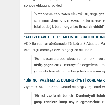
sonucu olduğunu
söyledi:
“Vatandaşın cebi zaten elektrik, su, doğalgaz
için, imar planı için, madencilik bahanesiyle
felaket değil, bu bir
organize ihmal zinciridir!
”
“ADD’Yİ DAVET ETTİK: MİTİNGDE SADECE KO
ADD ile yapılan görüşmede Türkoğlu, 3 Ağustos Pa
Atatürkçü camiaya özel bir çağrıda bulundu:
“Bu meydanlara boş sloganlar için çıkmıyoruz
diriliş çağrısıdır.
Cumhuriyet’in değerlerini lim
yereldeki temsilcilerine karşı
halk iradesini a
“BİRİNCİ VAZİFEMİZ: CUMHURİYETİ KORUMAK
Ziyarette ADD ile ortak Atatürkçü çizgi vurgulanırke
“Birinci vazifemiz bellidir:
Cumhuriyeti ilele
gasp edenlere karşı boyun eğmemektir.
Bu