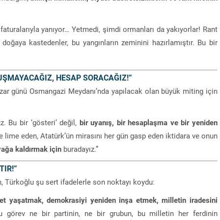
 faturalarıyla yanıyor… Yetmedi, şimdi ormanları da yakıyorlar! Rant
 doğaya kastedenler, bu yangınların zeminini hazırlamıştır. Bu bir
NUŞMAYACAĞIZ, HESAP SORACAĞIZ!”
zar günü Osmangazi Meydanı’nda yapılacak olan büyük miting için
. Bu bir ‘gösteri’ değil,
bir uyanış, bir hesaplaşma ve bir yeniden
e lime eden, Atatürk’ün mirasını her gün gasp eden iktidara ve onun
yağa kaldırmak için
buradayız.”
TIR!”
n, Türkoğlu şu sert ifadelerle son noktayı koydu:
bet yaşatmak, demokrasiyi yeniden inşa etmek, milletin iradesini
 görev ne bir partinin, ne bir grubun, bu milletin her ferdinin