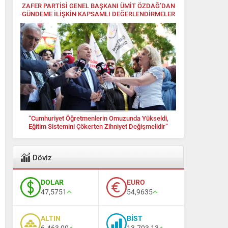
ZAFER PARTİSİ GENEL BAŞKANI ÜMİT ÖZDAĞ’DAN
GÜNDEME İLİŞKİN KAPSAMLI DEĞERLENDİRMELER
“Cumhuriyet Öğretmenlerin Omuzunda Yükseldi,
Eğitim Sistemini Çökerten Zihniyet Değişmelidir”
Döviz
DOLAR
EURO
47,5751
54,9635
ALTIN
BİST
6.463,00
13.703,13