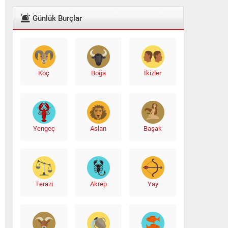
Günlük Burçlar
Koç
Boğa
İkizler
Yengeç
Aslan
Başak
Terazi
Akrep
Yay