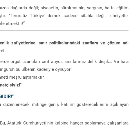
ızca dağlarda değil; siyasetin, bürokrasinin, yargının, hatta eğitim
tır. ‘Terörsüz Türkiye’ demek sadece silahla değil, zihniyetle,
ele etmektir!”
enlik zafiyetlerine, sınır politikalarındaki zaaflara ve çözüm adı
di:
erde örgüt uzantıları cirit atıyor, sınırlarımız delik deşik… Ve hâlâ
ir güruh bu ülkenin kaderiyle oynuyor!
haneti meşrulaştırmaktır.
etçisiyiz!
”
IDIR!”
düzenlenecek mitinge geniş katılım göstereceklerini açıklayan
ır. Bu, Atatürk Cumhuriyeti’nin kalbine hançer saplamaya çalışanlara
“Sandık Emaneti Kişisel İkbal İçin Kullanılamaz