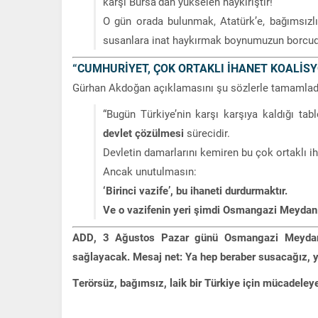
karşı Bursa’dan yükselen haykırıştır!
O gün orada bulunmak, Atatürk’e, bağımsızlı
susanlara inat haykırmak boynumuzun borcud
“CUMHURİYET, ÇOK ORTAKLI İHANET KOALİS
Gürhan Akdoğan açıklamasını şu sözlerle tamamlad
“Bugün Türkiye’nin karşı karşıya kaldığı tabl
devlet çözülmesi
sürecidir.
Devletin damarlarını kemiren bu çok ortaklı 
Ancak unutulmasın:
‘Birinci vazife’, bu ihaneti durdurmaktır.
Ve o vazifenin yeri şimdi Osmangazi Meydanı’
ADD, 3 Ağustos Pazar günü Osmangazi Meydanı’nd
sağlayacak. Mesaj net: Ya hep beraber susacağız, ya
Terörsüz, bağımsız, laik bir Türkiye için mücadele