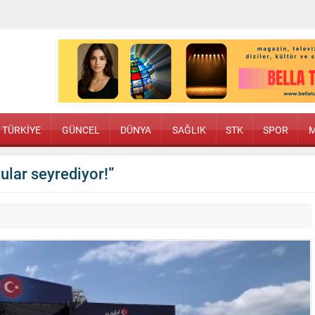
TÜRKİYE
GÜNCEL
DÜNYA
SAĞLIK
STK
SPOR
M
ular seyrediyor!”