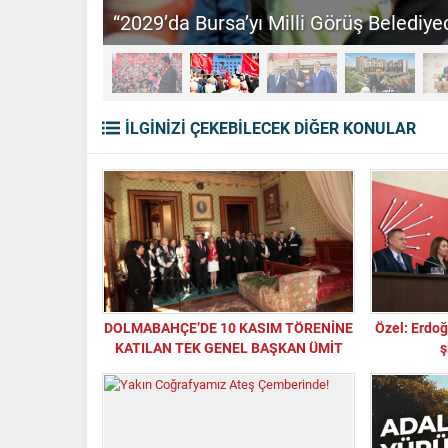
“2029’da Bursa’yı Milli Görüş Belediyec
İLGİNİZİ ÇEKEBİLECEK DİĞER KONULAR
DOLMABAHÇE’DE 10 KASIM TÖRENİNE
Özel: Erdoğ
KATILAN TEK GENEL BAŞKAN ÜMİT
ş
ÖZDAĞ OLDU