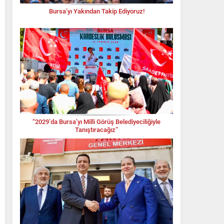
Bursa’yı Yakından Takip Ediyoruz!
“2029’da Bursa’yı Milli Görüş Belediyeciliğiyle
Tanıştıracağız”