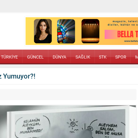
TÜRKİYE
GÜNCEL
DÜNYA
SAĞLIK
STK
SPOR
M
öz Yumuyor?!