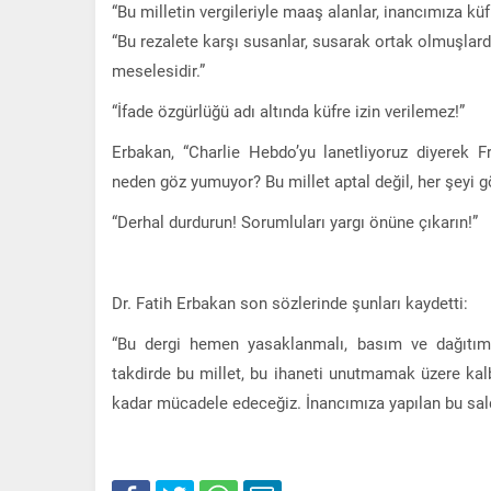
“Bu milletin vergileriyle maaş alanlar, inancımıza k
“Bu rezalete karşı susanlar, susarak ortak olmuşlardı
meselesidir.”
“İfade özgürlüğü adı altında küfre izin verilemez!”
Erbakan, “Charlie Hebdo’yu lanetliyoruz diyerek F
neden göz yumuyor? Bu millet aptal değil, her şeyi görü
“Derhal durdurun! Sorumluları yargı önüne çıkarın!”
Dr. Fatih Erbakan son sözlerinde şunları kaydetti:
“Bu dergi hemen yasaklanmalı, basım ve dağıtımı
takdirde bu millet, bu ihaneti unutmamak üzere kalb
kadar mücadele edeceğiz. İnancımıza yapılan bu sald