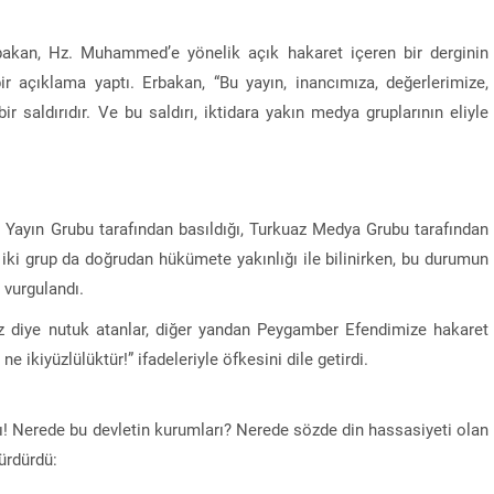
bakan, Hz. Muhammed’e yönelik açık hakaret içeren bir derginin
bir açıklama yaptı. Erbakan, “Bu yayın, inancımıza, değerlerimize,
ir saldırıdır. Ve bu saldırı, iktidara yakın medya gruplarının eliyle
s Yayın Grubu tarafından basıldığı, Turkuaz Medya Grubu tarafından
r iki grup da doğrudan hükümete yakınlığı ile bilinirken, bu durumun
 vurgulandı.
uz diye nutuk atanlar, diğer yandan Peygamber Efendimize hakaret
 ne ikiyüzlülüktür!” ifadeleriyle öfkesini dile getirdi.
ğı! Nerede bu devletin kurumları? Nerede sözde din hassasiyeti olan
ürdürdü: