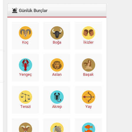
Günlük Burçlar
Koç
Boğa
İkizler
Yengeç
Aslan
Başak
Terazi
Akrep
Yay