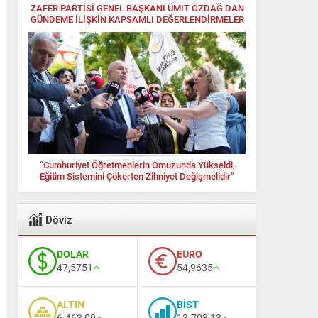
ZAFER PARTİSİ GENEL BAŞKANI ÜMİT ÖZDAĞ’DAN
GÜNDEME İLİŞKİN KAPSAMLI DEĞERLENDİRMELER
“Cumhuriyet Öğretmenlerin Omuzunda Yükseldi,
Eğitim Sistemini Çökerten Zihniyet Değişmelidir”
Döviz
DOLAR
EURO
47,5751
54,9635
ALTIN
BİST
6.463,00
13.703,13