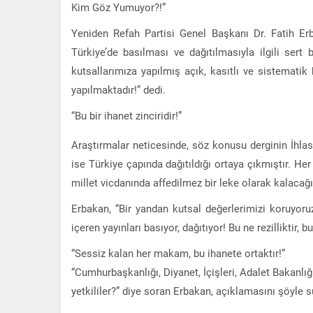
Kim Göz Yumuyor?!”
Yeniden Refah Partisi Genel Başkanı Dr. Fatih Er
Türkiye’de basılması ve dağıtılmasıyla ilgili sert 
kutsallarımıza yapılmış açık, kasıtlı ve sistematik b
yapılmaktadır!” dedi.
“Bu bir ihanet zinciridir!”
Araştırmalar neticesinde, söz konusu derginin İhla
ise Türkiye çapında dağıtıldığı ortaya çıkmıştır. He
millet vicdanında affedilmez bir leke olarak kalacağı
Erbakan, “Bir yandan kutsal değerlerimizi koruyor
içeren yayınları basıyor, dağıtıyor! Bu ne rezilliktir, bu
“Sessiz kalan her makam, bu ihanete ortaktır!”
“Cumhurbaşkanlığı, Diyanet, İçişleri, Adalet Bakanlı
yetkililer?” diye soran Erbakan, açıklamasını şöyle s