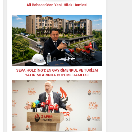
Ali Babacan’dan Yeni İttifak Hamlesi
SEVA HOLDİNG’DEN GAYRİMENKUL VE TURİZM
YATIRIMLARINDA BÜYÜME HAMLESİ