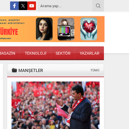
AGAZİN
TEKNOLOJİ
SEKTÖR
YAZARLAR
MANŞETLER
TÜMÜ