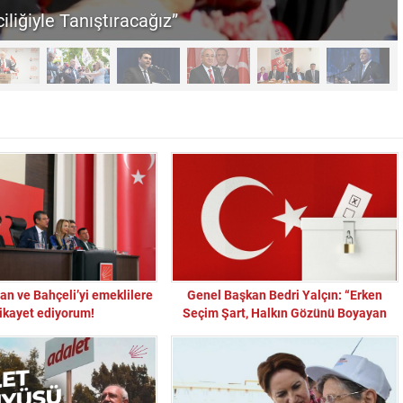
iliğiyle Tanıştıracağız”
an ve Bahçeli’yi emeklilere
Genel Başkan Bedri Yalçın: “Erken
ikayet ediyorum!
Seçim Şart, Halkın Gözünü Boyayan
Taktikler Tükenmiştir”
“Sandık Emaneti Kişisel İkbal İçin Kullanılamaz