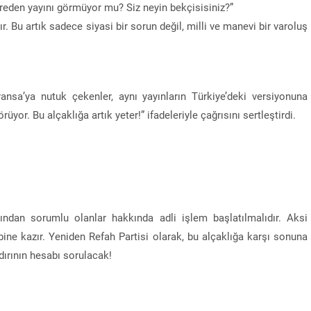
üfreden yayını görmüyor mu? Siz neyin bekçisisiniz?”
r. Bu artık sadece siyasi bir sorun değil, milli ve manevi bir varoluş
ransa’ya nutuk çekenler, aynı yayınların Türkiye’deki versiyonuna
yor. Bu alçaklığa artık yeter!” ifadeleriyle çağrısını sertleştirdi.
ndan sorumlu olanlar hakkında adli işlem başlatılmalıdır. Aksi
ine kazır. Yeniden Refah Partisi olarak, bu alçaklığa karşı sonuna
ırının hesabı sorulacak!