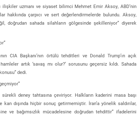
 ilişkiler uzmanı ve siyaset bilimci Mehmet Emir Aksoy, ABD’nin
rılar hakkında çarpıcı ve sert değerlendirmelerde bulundu. Aksoy,
l, doğrudan sahada silahların gölgesinde şekilleniyor” diyerek
or”
rının CIA Başkanı’nın örtülü tehditleri ve Donald Trump’ın açık
u hamleler artık ‘savaş mı olur?’ sorusunu geçersiz kıldı. Sahada
konusu” dedi.
zgeçmiyor”
sürekli deney tahtasına çeviriyor. Halkların kaderini masa başı
 kan dışında hiçbir sonuç getirmemiştir. İran’a yönelik saldırılar,
sine ve bağımsızlık mücadelesine doğrudan tehdittir” ifadelerini