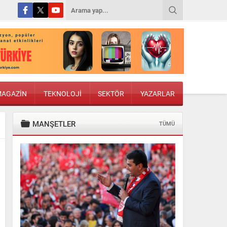
AGAZİN
TEKNOLOJİ
SEKTÖR
YAZARLAR
MANŞETLER
TÜMÜ