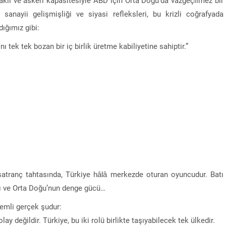
a sanayii gelişmişliği ve siyasi refleksleri, bu krizli coğrafyada
dığımız gibi:
 tek tek bozan bir iç birlik üretme kabiliyetine sahiptir.”
satranç tahtasında, Türkiye hâlâ merkezde oturan oyuncudur. Batı
danı ve Orta Doğu’nun denge gücü…
emli gerçek şudur:
“Sandık Emaneti Kişisel İkbal İçin Kullanılamaz
 değildir. Türkiye, bu iki rolü birlikte taşıyabilecek tek ülkedir.