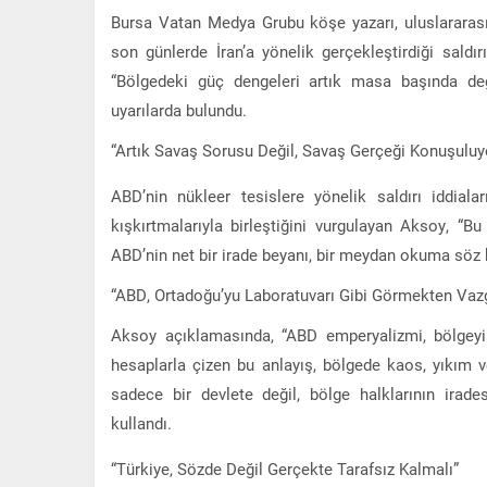
Bursa Vatan Medya Grubu köşe yazarı, uluslararası
son günlerde İran’a yönelik gerçekleştirdiği saldı
“Bölgedeki güç dengeleri artık masa başında deği
uyarılarda bulundu.
“Artık Savaş Sorusu Değil, Savaş Gerçeği Konuşuluy
ABD’nin nükleer tesislere yönelik saldırı iddiala
kışkırtmalarıyla birleştiğini vurgulayan Aksoy, “B
ABD’nin net bir irade beyanı, bir meydan okuma söz 
“ABD, Ortadoğu’yu Laboratuvarı Gibi Görmekten Va
Aksoy açıklamasında, “ABD emperyalizmi, bölgeyi 
hesaplarla çizen bu anlayış, bölgede kaos, yıkım ve
sadece bir devlete değil, bölge halklarının irade
kullandı.
“Türkiye, Sözde Değil Gerçekte Tarafsız Kalmalı”