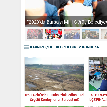
“2029’da Bursa’yı Milli Görüş Belediyec
İLGİNİZİ ÇEKEBİLECEK DİĞER KONULAR
İznik Gölü’nde Hukuksuzluk İddiası: Tel
4. TÜRKİY
Örgülü Konteynerler Serbest mi?
İLÇE FİNAL