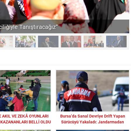
iliğiyle Tanıştıracağız”
E AKIL VE ZEKÂ OYUNLARI
Bursa’da Sanal Devriye Drift Yapan
İ KAZANANLARI BELLİ OLDU
Sürücüyü Yakaladı: Jandarmadan
Trafik Güvenliği Vurgusu