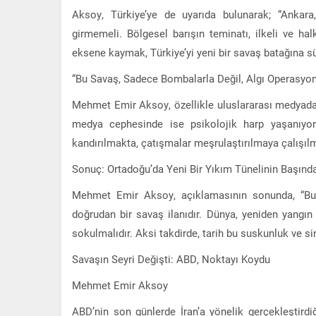
Aksoy, Türkiye’ye de uyarıda bulunarak; “Ankar
girmemeli. Bölgesel barışın teminatı, ilkeli ve halk
eksene kaymak, Türkiye’yi yeni bir savaş batağına sür
“Bu Savaş, Sadece Bombalarla Değil, Algı Operasyonl
Mehmet Emir Aksoy, özellikle uluslararası medyada pom
medya cephesinde ise psikolojik harp yaşanıyor.
kandırılmakta, çatışmalar meşrulaştırılmaya çalışılm
Sonuç: Ortadoğu’da Yeni Bir Yıkım Tünelinin Başınd
Mehmet Emir Aksoy, açıklamasının sonunda, “Bu ya
doğrudan bir savaş ilanıdır. Dünya, yeniden yangı
sokulmalıdır. Aksi takdirde, tarih bu suskunluk ve si
Savaşın Seyri Değişti: ABD, Noktayı Koydu
Mehmet Emir Aksoy
ABD’nin son günlerde İran’a yönelik gerçekleştirdiğ