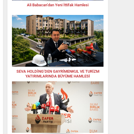
Ali Babacan’dan Yeni İttifak Hamlesi
SEVA HOLDİNG’DEN GAYRİMENKUL VE TURİZM
YATIRIMLARINDA BÜYÜME HAMLESİ