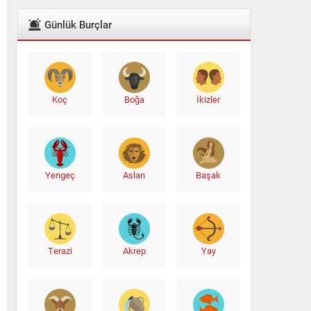
Günlük Burçlar
Koç
Boğa
İkizler
Yengeç
Aslan
Başak
Terazi
Akrep
Yay