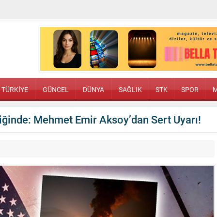
TÜRKİYE
GÜNCEL
DÜNYA
SAĞLIK
STK
SPOR
M
iğinde: Mehmet Emir Aksoy’dan Sert Uyarı!