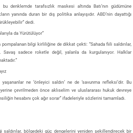
a, bu denklemde tarafsızlık maskesi altında Batı’nın güdümüne
ların yanında duran bir dış politika anlayışıdır. ABD’nin dayattığı
ükleyebilir” dedi.
arıyla da Yürütülüyor”
palanan bilgi kirliliğine de dikkat çekti: “Sahada fiili saldırılar,
 Savaş sadece roketle değil, yalanla da kurgulanıyor. Halklar
aktadır.”
ayız
şananlar ne ‘önleyici saldırı’ ne de ‘savunma refleksi’dir. Bu
n yerine çevrilmeden önce aklıselim ve uluslararası hukuk devreye
nsiliğin hesabını çok ağır sorar” ifadeleriyle sözlerini tamamladı.
i saldırılar, bölgedeki güç dengelerini yeniden şekillendirecek bir