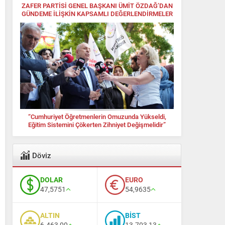
ZAFER PARTİSİ GENEL BAŞKANI ÜMİT ÖZDAĞ’DAN
GÜNDEME İLİŞKİN KAPSAMLI DEĞERLENDİRMELER
“Cumhuriyet Öğretmenlerin Omuzunda Yükseldi,
Eğitim Sistemini Çökerten Zihniyet Değişmelidir”
Döviz
DOLAR
EURO
47,5751
54,9635
ALTIN
BİST
6.463,00
13.703,13