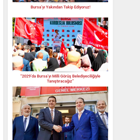
Bursa’yı Yakından Takip Ediyoruz!
“2029’da Bursa’yı Milli Görüş Belediyeciliğiyle
Tanıştıracağız”