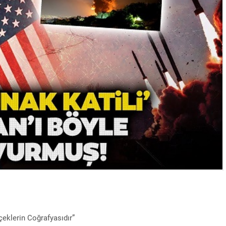
çeklerin Coğrafyasıdır”