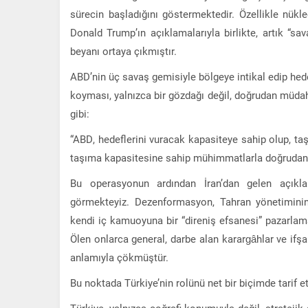
sürecin başladığını göstermektedir. Özellikle nükle
Donald Trump’ın açıklamalarıyla birlikte, artık “s
beyanı ortaya çıkmıştır.
ABD’nin üç savaş gemisiyle bölgeye intikal edip hed
koyması, yalnızca bir gözdağı değil, doğrudan müdah
gibi:
“ABD, hedeflerini vuracak kapasiteye sahip olup, taşı
taşıma kapasitesine sahip mühimmatlarla doğrudan 
Bu operasyonun ardından İran’dan gelen açıklam
görmekteyiz. Dezenformasyon, Tahran yönetiminin a
kendi iç kamuoyuna bir “direniş efsanesi” pazarla
Ölen onlarca general, darbe alan karargâhlar ve ifşa 
anlamıyla çökmüştür.
Bu noktada Türkiye’nin rolünü net bir biçimde tarif e
Türkiye, yalnızca coğrafi konumuyla değil, stratejik