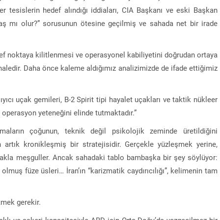
er tesislerin hedef alındığı iddiaları, CIA Başkanı ve eski Başkan
avaş mı olur?” sorusunun ötesine geçilmiş ve sahada net bir irade
ef noktaya kilitlenmesi ve operasyonel kabiliyetini doğrudan ortaya
aledir. Daha önce kaleme aldığımız analizimizde de ifade ettiğimiz
yıcı uçak gemileri, B-2 Spirit tipi hayalet uçakları ve taktik nükleer
operasyon yeteneğini elinde tutmaktadır.”
aların çoğunun, teknik değil psikolojik zeminde üretildiğini
rtık kronikleşmiş bir stratejisidir. Gerçekle yüzleşmek yerine,
makla meşguller. Ancak sahadaki tablo bambaşka bir şey söylüyor:
olmuş füze üsleri… İran’ın “karizmatik caydırıcılığı”, kelimenin tam
tmek gerekir.
 aklı ve askeri kapasitesiyle ABD için Orta Doğu’da vazgeçilmez bir