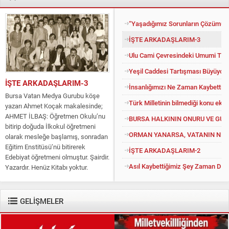
“Yaşadığımız Sorunların Çözümü İ
İŞTE ARKADAŞLARIM-3
Ulu Cami Çevresindeki Umumi Tuv
Yeşil Caddesi Tartışması Büyüyor
İŞTE ARKADAŞLARIM-3
İnsanlığımızı Ne Zaman Kaybettik?
Bursa Vatan Medya Gurubu köşe
Türk Milletinin bilmediği konu eko
yazarı Ahmet Koçak makalesinde;
AHMET İLBAŞ: Öğretmen Okulu’nu
BURSA HALKININ ONURU VE GU
bitirip doğuda İlkokul öğretmeni
ORMAN YANARSA, VATANIN NEFE
olarak mesleğe başlamış, sonradan
Eğitim Enstitüsü’nü bitirerek
İŞTE ARKADAŞLARIM-2
Edebiyat öğretmeni olmuştur. Şairdir.
Asıl Kaybettiğimiz Şey Zaman Değil
Yazardır. Henüz Kitabı yoktur.
Konuyu açıp kendisine “Kitapsız”
diyenlere güler geçer. Yüce...
GELİŞMELER