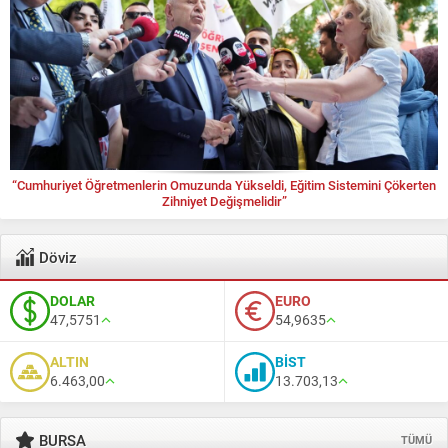
“Cumhuriyet Öğretmenlerin Omuzunda Yükseldi, Eğitim Sistemini Çökerten
Zihniyet Değişmelidir”
Döviz
DOLAR
EURO
47,5751
54,9635
ALTIN
BİST
6.463,00
13.703,13
BURSA
TÜMÜ