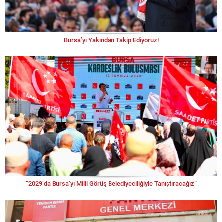
Bursa’yı Yakından Takip Ediyoruz!
“2029’da Bursa’yı Milli Görüş Belediyeciliğiyle Tanıştıracağız”