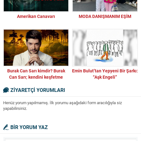
Amerikan Canavarı
MODA DANIŞMANIM EŞİM
Burak Can Sarı kimdir? Burak
Emin Bulut’tan Yepyeni Bir Şarkı:
Can Sarı; kendini keşfetme
“Aşk Engeli”
sanatının izinde bir Yaşam Koçu
ZİYARETÇİ YORUMLARI
ve Masaj Terapisti…
Henüz yorum yapılmamış. İlk yorumu aşağıdaki form aracılığıyla siz
yapabilirsiniz.
BİR YORUM YAZ