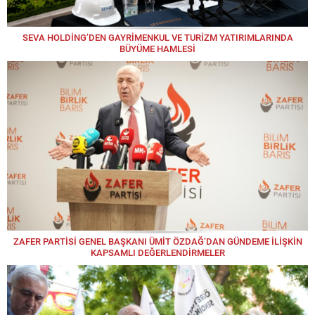
SEVA HOLDİNG’DEN GAYRİMENKUL VE TURİZM YATIRIMLARINDA
BÜYÜME HAMLESİ
ZAFER PARTİSİ GENEL BAŞKANI ÜMİT ÖZDAĞ’DAN GÜNDEME İLİŞKİN
KAPSAMLI DEĞERLENDİRMELER