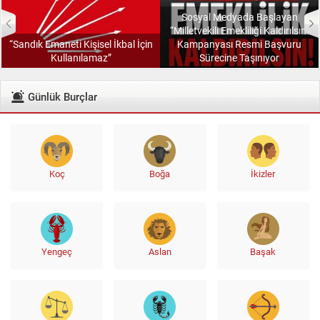
Sosyal Medyada Başlayan
“Milletvekili Emekliliği Kaldırılsın”
Kampanyası Resmi Başvuru
“Görev Verilirse Bursa İçin
Sürecine Taşınıyor
Çalışmaya Hazırız”
Günlük Burçlar
Koç
Boğa
İkizler
Yengeç
Aslan
Başak