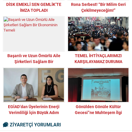
DİSK EMEKLİ SEN GEMLİK’TE
Rona Serbest! “Bir Milim Geri
İMZA TOPLADI
Çekilmeyeceğim!”
Başarılı ve Uzun Ömürlü Aile
TEMEL İHTİYAÇLARIMIZI
Şirketleri Sağlam Bir
KARŞILAYAMAZ DURUMA
Ekonominin Temeli
GELDİK!
EGİAD’dan Üyelerinin Enerji
Gönülden Gönüle Kültür
Verimliliği İçin Büyük Adım
Gecesi”ne Muhteşem İlgi
ZİYARETÇİ YORUMLARI