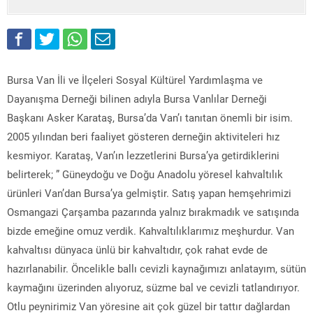
Bursa Van İli ve İlçeleri Sosyal Kültürel Yardımlaşma ve
Dayanışma Derneği bilinen adıyla Bursa Vanlılar Derneği
Başkanı Asker Karataş, Bursa’da Van’ı tanıtan önemli bir isim.
2005 yılından beri faaliyet gösteren derneğin aktiviteleri hız
kesmiyor. Karataş, Van’ın lezzetlerini Bursa’ya getirdiklerini
belirterek; ” Güneydoğu ve Doğu Anadolu yöresel kahvaltılık
ürünleri Van’dan Bursa’ya gelmiştir. Satış yapan hemşehrimizi
Osmangazi Çarşamba pazarında yalnız bırakmadık ve satışında
bizde emeğine omuz verdik. Kahvaltılıklarımız meşhurdur. Van
kahvaltısı dünyaca ünlü bir kahvaltıdır, çok rahat evde de
hazırlanabilir. Öncelikle ballı cevizli kaynağımızı anlatayım, sütün
kaymağını üzerinden alıyoruz, süzme bal ve cevizli tatlandırıyor.
Otlu peynirimiz Van yöresine ait çok güzel bir tattır dağlardan