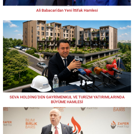
Ali Babacan’dan Yeni İttifak Hamlesi
SEVA HOLDİNG’DEN GAYRİMENKUL VE TURİZM YATIRIMLARINDA
BÜYÜME HAMLESİ