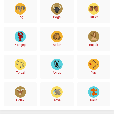
Koç
Boğa
İkizler
Yengeç
Aslan
Başak
Terazi
Akrep
Yay
Oğlak
Kova
Balık