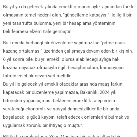
Bu yıl ya da gelecek yılında emekli olmanın aylık açısından farklı
olmasının temel nedeni olan, “güncelleme katsayısı” ile ilgili bir
yeni tasarrufta bulunma, yeni bir hesaplama yönteminin
belirlenmesi elzem hale gelmiştir.
Bu konuda herhangi bir düzenleme yapılmaz ise “prime esas
kazanç ortalaması” üzerinden çalışmaya devam eden bir kişinin,
6 yıl sonra bile, bu yıl emekli olursa alabileceği aylığa hak
kazanamayacak olmasıyla ilgili hesaplamalara, kamuoyunu
tatmin edici bir cevap verilmelidir.
Bu yıl ile gelecek yıl emekli olacaklar arasında maaş farkını
kapatacak bir düzenleme yapılmazsa, Bakanlık, 2024 yılı
bitmeden yoğunlaşması beklenen emeklilik taleplerinin
yaratacağı ekonomik ve sosyal dengesizlikler ile bir anda
boşalacak iş gücü kaybını telafi edecek önlemlerini bulmak ve
uygulamak zorunlu bir ihtiyaç olmuştur.
Bütün bu gerekçelerle; Yüce Meclisimizin çatısı altında bir