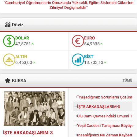
“Cumhuriyet Öğretmenlerin Omuzunda Yükseldi, Eğitim Sistemini Çökerten
Zihniyet Değişmelidir”
Döviz
DOLAR
EURO
47,5751
54,9635
ALTIN
BİST
6.463,00
13.703,13
BURSA
TÜMÜ
“Yaşadığımız Sorunların Çözümü İ
İŞTE ARKADAŞLARIM-3
Ulu Cami Çevresindeki Umumi Tuv
Yeşil Caddesi Tartışması Büyüyor
İŞTE ARKADAŞLARIM-3
İnsanlığımızı Ne Zaman Kaybettik?