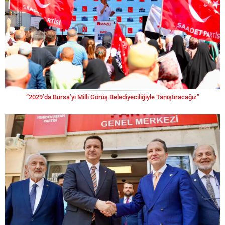
“2029’da Bursa’yı Milli Görüş Belediyeciliğiyle Tanıştıracağız”