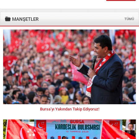
MANŞETLER
TÜMÜ
Bursa’yı Yakından Takip Ediyoruz!