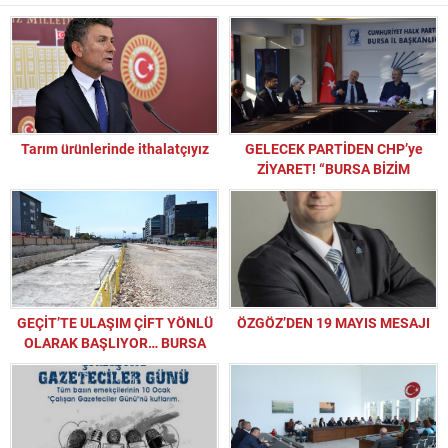
Tarım ürünlerinde ithalatçıyız
GELECEK PARTİDEN CHP’ye
ZİYARET! “BURSA BİZİM
KAZANACAĞIZ!”
GEÇİT’TE ULAŞIM ÇİFT YÖNLÜ
ÖZGÖZ’DEN 19 MAYIS MESAJI
OLARAK BAŞLIYOR… BURSA
MUDANYA YOLUNDA TRAFİK
RAHATLIYOR