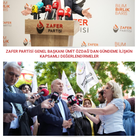
ZAFER PARTİSİ GENEL BAŞKANI ÜMİT ÖZDAĞ’DAN GÜNDEME İLİŞKİN
KAPSAMLI DEĞERLENDİRMELER