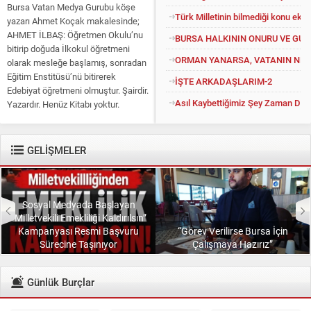
Bursa Vatan Medya Gurubu köşe
Türk Milletinin bilmediği konu eko
yazarı Ahmet Koçak makalesinde;
AHMET İLBAŞ: Öğretmen Okulu’nu
BURSA HALKININ ONURU VE GU
bitirip doğuda İlkokul öğretmeni
ORMAN YANARSA, VATANIN NEFE
olarak mesleğe başlamış, sonradan
Eğitim Enstitüsü’nü bitirerek
İŞTE ARKADAŞLARIM-2
Edebiyat öğretmeni olmuştur. Şairdir.
Asıl Kaybettiğimiz Şey Zaman Değil
Yazardır. Henüz Kitabı yoktur.
Konuyu açıp kendisine “Kitapsız”
diyenlere güler geçer. Yüce...
GELİŞMELER
Sosyal Medyada Başlayan
“Milletvekili Emekliliği Kaldırılsın”
Kampanyası Resmi Başvuru
“Görev Verilirse Bursa İçin
Sürecine Taşınıyor
Çalışmaya Hazırız”
Günlük Burçlar