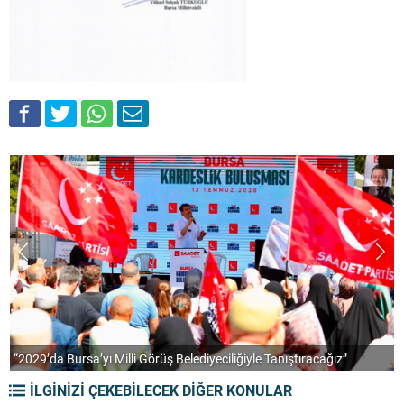
“2029’da Bursa’yı Milli Görüş Belediyeciliğiyle Tanıştıracağız”
A
İLGİNİZİ ÇEKEBİLECEK DİĞER KONULAR