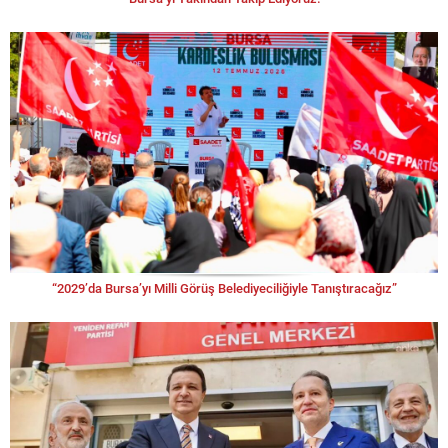
“2029’da Bursa’yı Milli Görüş Belediyeciliğiyle Tanıştıracağız”