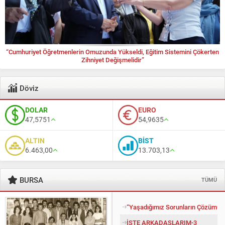
“Cumhuriyet Öğretmenlerin Omuzunda Yükseldi, Eğitim Sistemini Çökerten
Zihniyet Değişmelidir”
Döviz
DOLAR
EURO
47,5751
54,9635
ALTIN
BİST
6.463,00
13.703,13
BURSA
TÜMÜ
“Yaşadığımız Sorunların Çözümü İ
İŞTE ARKADAŞLARIM-3