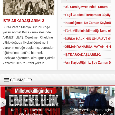
Ulu Cami Çevresindeki Umumi Tuv
Yeşil Caddesi Tartışması Büyüyor
İŞTE ARKADAŞLARIM-3
İnsanlığımızı Ne Zaman Kaybettik?
Bursa Vatan Medya Gurubu köşe
Türk Milletinin bilmediği konu eko
yazarı Ahmet Koçak makalesinde;
AHMET İLBAŞ: Öğretmen Okulu’nu
BURSA HALKININ ONURU VE GU
bitirip doğuda İlkokul öğretmeni
ORMAN YANARSA, VATANIN NEFE
olarak mesleğe başlamış, sonradan
Eğitim Enstitüsü’nü bitirerek
İŞTE ARKADAŞLARIM-2
Edebiyat öğretmeni olmuştur. Şairdir.
Asıl Kaybettiğimiz Şey Zaman Değil
Yazardır. Henüz Kitabı yoktur.
Konuyu açıp kendisine “Kitapsız”
diyenlere güler geçer. Yüce...
GELİŞMELER
Sosyal Medyada Başlayan
“Milletvekili Emekliliği Kaldırılsın”
Kampanyası Resmi Başvuru
“Görev Verilirse Bursa İçin
Sürecine Taşınıyor
Çalışmaya Hazırız”