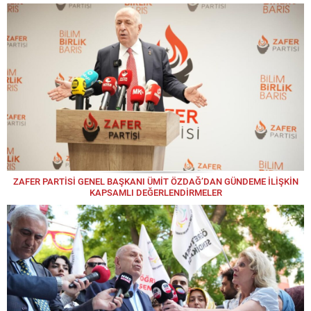
ZAFER PARTİSİ GENEL BAŞKANI ÜMİT ÖZDAĞ’DAN GÜNDEME İLİŞKİN
KAPSAMLI DEĞERLENDİRMELER