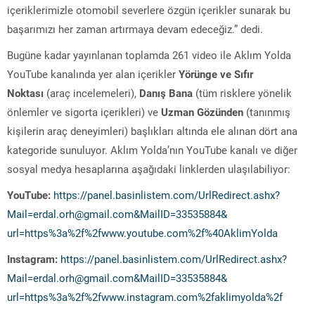
içeriklerimizle otomobil severlere özgün içerikler sunarak bu
başarımızı her zaman artırmaya devam edeceğiz.” dedi.
Bugüne kadar yayınlanan toplamda 261 video ile Aklım Yolda
YouTube kanalında yer alan içerikler
Yörünge ve Sıfır
Noktası
(araç incelemeleri),
Danış Bana
(tüm risklere yönelik
önlemler ve sigorta içerikleri) ve
Uzman Gözünden
(tanınmış
kişilerin araç deneyimleri) başlıkları altında ele alınan dört ana
kategoride sunuluyor. Aklım Yolda’nın YouTube kanalı ve diğer
sosyal medya hesaplarına aşağıdaki linklerden ulaşılabiliyor:
YouTube:
https://panel.basinlistem.com/
UrlRedirect.ashx?
Mail=erdal.
orh@gmail.com&MailID=33535884&
url=https%3a%2f%2fwww.youtube.
com%2f%40AklimYolda
Instagram:
https://panel.basinlistem.com/
UrlRedirect.ashx?
Mail=erdal.
orh@gmail.com&MailID=33535884&
url=https%3a%2f%2fwww.
instagram.com%2faklimyolda%2f