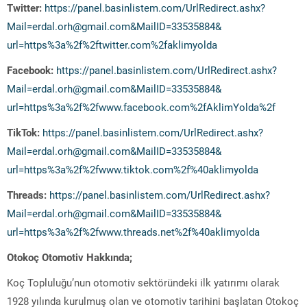
Twitter:
https://panel.basinlistem.com/
UrlRedirect.ashx?
Mail=erdal.
orh@gmail.com&MailID=33535884&
url=https%3a%2f%2ftwitter.com%
2faklimyolda
Facebook:
https://panel.basinlistem.com/
UrlRedirect.ashx?
Mail=erdal.
orh@gmail.com&MailID=33535884&
url=https%3a%2f%2fwww.
facebook.com%2fAklimYolda%2f
TikTok:
https://panel.basinlistem.com/
UrlRedirect.ashx?
Mail=erdal.
orh@gmail.com&MailID=33535884&
url=https%3a%2f%2fwww.tiktok.
com%2f%40aklimyolda
Threads:
https://panel.basinlistem.com/
UrlRedirect.ashx?
Mail=erdal.
orh@gmail.com&MailID=33535884&
url=https%3a%2f%2fwww.threads.
net%2f%40aklimyolda
Otokoç Otomotiv Hakkında;
Koç Topluluğu’nun otomotiv sektöründeki ilk yatırımı olarak
1928 yılında kurulmuş olan ve otomotiv tarihini başlatan Otokoç