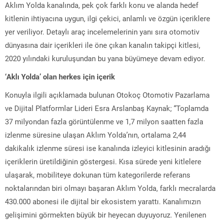
Aklım Yolda kanalında, pek çok farklı konu ve alanda hedef
kitlenin ihtiyacına uygun, ilgi çekici, anlamlı ve özgün içeriklere
yer veriliyor. Detaylı araç incelemelerinin yanı sıra otomotiv
dünyasına dair içerikleri ile öne çıkan kanalın takipçi kitlesi,
2020 yılındaki kuruluşundan bu yana büyümeye devam ediyor.
‘Aklı Yolda’ olan herkes için içerik
Konuyla ilgili açıklamada bulunan Otokoç Otomotiv Pazarlama
ve Dijital Platformlar Lideri Esra Arslanbaş Kaynak; “Toplamda
37 milyondan fazla görüntülenme ve 1,7 milyon saatten fazla
izlenme süresine ulaşan Aklım Yolda’nın, ortalama 2,44
dakikalık izlenme süresi ise kanalında izleyici kitlesinin aradığı
içeriklerin üretildiğinin göstergesi. Kısa sürede yeni kitlelere
ulaşarak, mobiliteye dokunan tüm kategorilerde referans
noktalarından biri olmayı başaran Aklım Yolda, farklı mecralarda
430.000 abonesi ile dijital bir ekosistem yarattı. Kanalımızın
gelişimini görmekten büyük bir heyecan duyuyoruz. Yenilenen