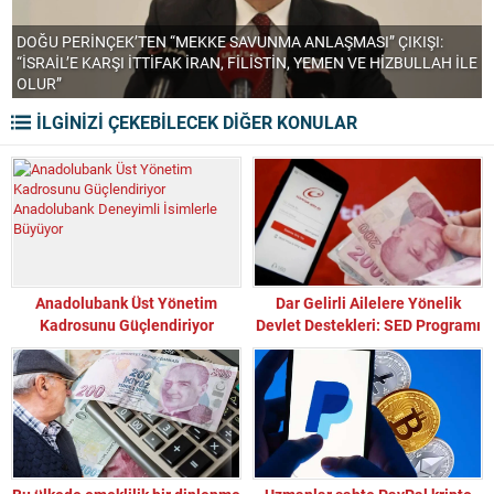
DOĞU PERİNÇEK’TEN “MEKKE SAVUNMA ANLAŞMASI” ÇIKIŞI:
“İSRAİL’E KARŞI İTTİFAK İRAN, FİLİSTİN, YEMEN VE HİZBULLAH İLE
OLUR”
B
İLGİNİZİ ÇEKEBİLECEK DİĞER KONULAR
Anadolubank Üst Yönetim
Dar Gelirli Ailelere Yönelik
Kadrosunu Güçlendiriyor
Devlet Destekleri: SED Programı
Anadolubank Deneyimli
Hakkında Bilinmesi Gerekenler
İsimlerle Büyüyor