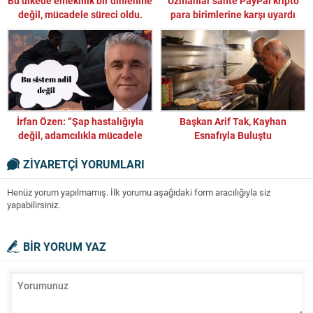
Bu ülkede emeklilik bir dinlenme
Uzmanlar sahte PayPal kripto
değil, mücadele süreci oldu.
para birimlerine karşı uyardı
İrfan Özen: “Şap hastalığıyla
Başkan Arif Tak, Kayhan
değil, adamcılıkla mücadele
Esnafıyla Buluştu
ediliyor!”
ZİYARETÇİ YORUMLARI
Henüz yorum yapılmamış. İlk yorumu aşağıdaki form aracılığıyla siz
yapabilirsiniz.
BİR YORUM YAZ