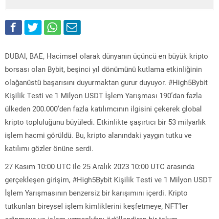
DUBAI, BAE, Hacimsel olarak dünyanın üçüncü en büyük kripto
borsası olan Bybit, beşinci yıl dönümünü kutlama etkinliğinin
olağanüstü başarısını duyurmaktan gurur duyuyor. #High5Bybit
Kişilik Testi ve 1 Milyon USDT İşlem Yarışması 190’dan fazla
ülkeden 200.000’den fazla katılımcının ilgisini çekerek global
kripto topluluğunu büyüledi. Etkinlikte şaşırtıcı bir 53 milyarlık
işlem hacmi görüldü. Bu, kripto alanındaki yaygın tutku ve
katılımı gözler önüne serdi.
27 Kasım 10:00 UTC ile 25 Aralık 2023 10:00 UTC arasında
gerçekleşen girişim, #High5Bybit Kişilik Testi ve 1 Milyon USDT
İşlem Yarışmasının benzersiz bir karışımını içerdi. Kripto
tutkunları bireysel işlem kimliklerini keşfetmeye, NFT’ler
edinmeye ve işlem uzmanlığını ödüllendiren bir takım