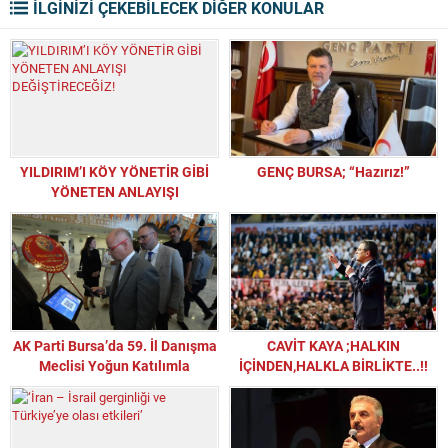
İLGİNİZİ ÇEKEBİLECEK DİĞER KONULAR
YILDIRIM’I KÖY YÖNETİR GİBİ
GENÇ BURSA; “Hazırız!”
YÖNETEN ANLAYIŞI
DEĞİŞTİRECEĞİZ!
AK Parti Bursa’da 59. İl Danışma
CAVİT KAYA ;HALKIN
Meclisi Yoğun Katılımla
İÇİNDEN,HALKLA BİRLİKTE..!!
Gerçekleştirildi