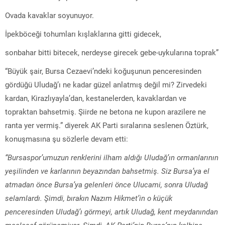
Ovada kavaklar soyunuyor.
İpekböceği tohumları kışlaklarına gitti gidecek,
sonbahar bitti bitecek, nerdeyse girecek gebe-uykularına toprak”
“Büyük şair, Bursa Cezaevi’ndeki koğuşunun penceresinden
gördüğü Uludağ’ı ne kadar güzel anlatmış değil mi? Zirvedeki
kardan, Kirazlıyayla’dan, kestanelerden, kavaklardan ve
topraktan bahsetmiş. Şiirde ne betona ne kupon arazilere ne
ranta yer vermiş.” diyerek AK Parti sıralarına seslenen Öztürk,
konuşmasına şu sözlerle devam etti:
“Bursaspor’umuzun renklerini ilham aldığı Uludağ’ın ormanlarının
yeşilinden ve karlarının beyazından bahsetmiş. Siz Bursa’ya el
atmadan önce Bursa’ya gelenleri önce Ulucami, sonra Uludağ
selamlardı. Şimdi, bırakın Nazım Hikmet’in o küçük
penceresinden Uludağ’ı görmeyi, artık Uludağ, kent meydanından
maalesef görünemiyor. Şimdi, AK Parti’nin Bursa’nın kalbine