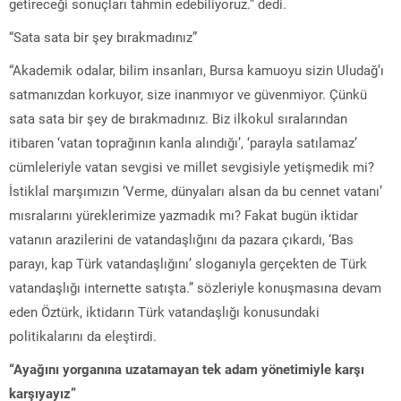
getireceği sonuçları tahmin edebiliyoruz.” dedi.
“Sata sata bir şey bırakmadınız”
“Akademik odalar, bilim insanları, Bursa kamuoyu sizin Uludağ’ı
satmanızdan korkuyor, size inanmıyor ve güvenmiyor. Çünkü
sata sata bir şey de bırakmadınız. Biz ilkokul sıralarından
itibaren ‘vatan toprağının kanla alındığı’, ‘parayla satılamaz’
cümleleriyle vatan sevgisi ve millet sevgisiyle yetişmedik mi?
İstiklal marşımızın ‘Verme, dünyaları alsan da bu cennet vatanı’
mısralarını yüreklerimize yazmadık mı? Fakat bugün iktidar
vatanın arazilerini de vatandaşlığını da pazara çıkardı, ‘Bas
parayı, kap Türk vatandaşlığını’ sloganıyla gerçekten de Türk
vatandaşlığı internette satışta.” sözleriyle konuşmasına devam
eden Öztürk, iktidarın Türk vatandaşlığı konusundaki
politikalarını da eleştirdi.
“Ayağını yorganına uzatamayan tek adam yönetimiyle karşı
karşıyayız”