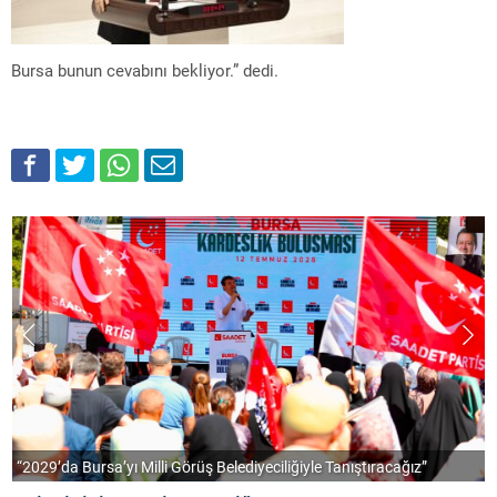
Bursa bunun cevabını bekliyor.” dedi.
“2029’da Bursa’yı Milli Görüş Belediyeciliğiyle Tanıştıracağız”
A