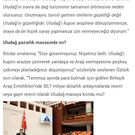
Uludağ’ın sonra da dağ turizminin tamamen bitmesine neden
olursunuz. Unutmayın, turisti getiren otellerin güzelliği değil
Uludağ’ın güzelliğidir. Uludağ’ı kupon arazilere dönüştürmenize,
oraya da bir kışlık saray yapmanıza izin vermeyeceğiz diyorum.”
Uludağ pazarlık masasında mı?
İktidar sıralarına, “Size güvenmiyoruz. Niyetiniz belli. Uludağ’ı
kupon araziye çevirerek yandaşa ve Arap sermayesine peşkeş
çekmeyi planladığınızı düşünüyoruz” sözleriyle seslenen Öztürk
son olarak, “Temmuz ayında para bulmak için gidilen Birleşik
Arap Emirlikleri’nde 50,7 milyar dolarlık anlaşmalarda resmî
veya gayri resmî olarak Uludağ masaya kondu mu?