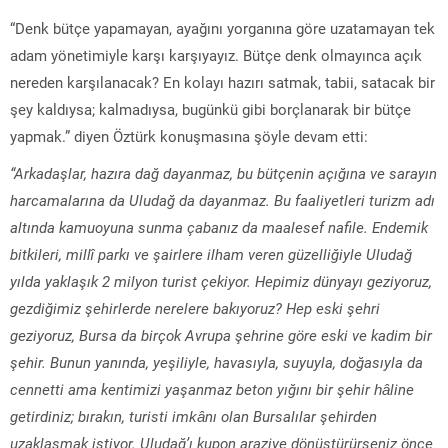
“Denk bütçe yapamayan, ayağını yorganına göre uzatamayan tek
adam yönetimiyle karşı karşıyayız. Bütçe denk olmayınca açık
nereden karşılanacak? En kolayı hazırı satmak, tabii, satacak bir
şey kaldıysa; kalmadıysa, bugünkü gibi borçlanarak bir bütçe
yapmak.” diyen Öztürk konuşmasına şöyle devam etti:
“Arkadaşlar, hazıra dağ dayanmaz, bu bütçenin açığına ve sarayın
harcamalarına da Uludağ da dayanmaz. Bu faaliyetleri turizm adı
altında kamuoyuna sunma çabanız da maalesef nafile. Endemik
bitkileri, millî parkı ve şairlere ilham veren güzelliğiyle Uludağ
yılda yaklaşık 2 milyon turist çekiyor. Hepimiz dünyayı geziyoruz,
gezdiğimiz şehirlerde nerelere bakıyoruz? Hep eski şehri
geziyoruz, Bursa da birçok Avrupa şehrine göre eski ve kadim bir
şehir. Bunun yanında, yeşiliyle, havasıyla, suyuyla, doğasıyla da
cennetti ama kentimizi yaşanmaz beton yığını bir şehir hâline
getirdiniz; bırakın, turisti imkânı olan Bursalılar şehirden
uzaklaşmak istiyor. Uludağ’ı kupon araziye dönüştürürseniz önce