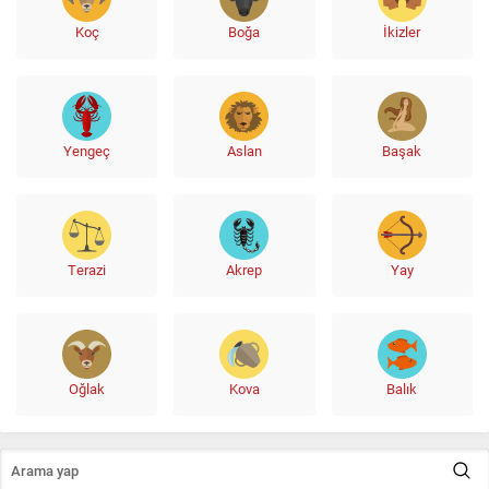
Koç
Boğa
İkizler
Yengeç
Aslan
Başak
Terazi
Akrep
Yay
Oğlak
Kova
Balık