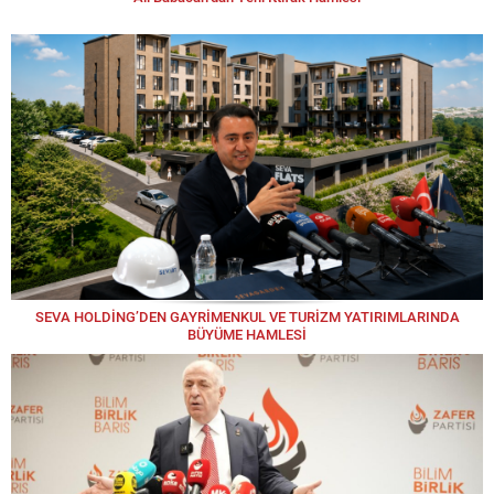
SEVA HOLDİNG’DEN GAYRİMENKUL VE TURİZM YATIRIMLARINDA
BÜYÜME HAMLESİ