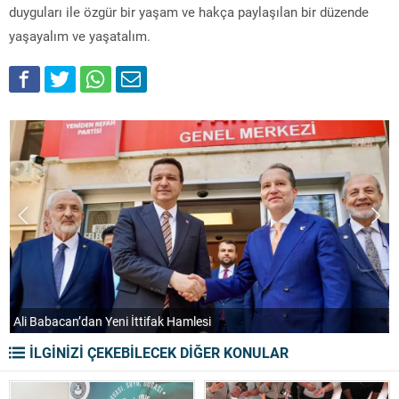
duyguları ile özgür bir yaşam ve hakça paylaşılan bir düzende
yaşayalım ve yaşatalım.
SEVA HOLDİNG’DEN GAYRİMENKUL VE TURİZM YATIRIMLARINDA
BÜYÜME HAMLESİ
İLGİNİZİ ÇEKEBİLECEK DİĞER KONULAR