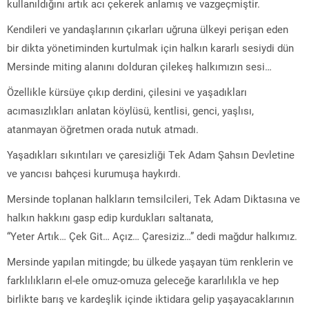
kullanıldığını artık acı çekerek anlamış ve vazgeçmiştir.
Kendileri ve yandaşlarının çıkarları uğruna ülkeyi perişan eden
bir dikta yönetiminden kurtulmak için halkın kararlı sesiydi dün
Mersinde miting alanını dolduran çilekeş halkımızın sesi…
Özellikle kürsüye çıkıp derdini, çilesini ve yaşadıkları
acımasızlıkları anlatan köylüsü, kentlisi, genci, yaşlısı,
atanmayan öğretmen orada nutuk atmadı.
Yaşadıkları sıkıntıları ve çaresizliği Tek Adam Şahsın Devletine
ve yancısı bahçesi kurumuşa haykırdı.
Mersinde toplanan halkların temsilcileri, Tek Adam Diktasına ve
halkın hakkını gasp edip kurdukları saltanata,
“Yeter Artık… Çek Git… Açız… Çaresiziz…” dedi mağdur halkımız.
Mersinde yapılan mitingde; bu ülkede yaşayan tüm renklerin ve
farklılıkların el-ele omuz-omuza geleceğe kararlılıkla ve hep
birlikte barış ve kardeşlik içinde iktidara gelip yaşayacaklarının