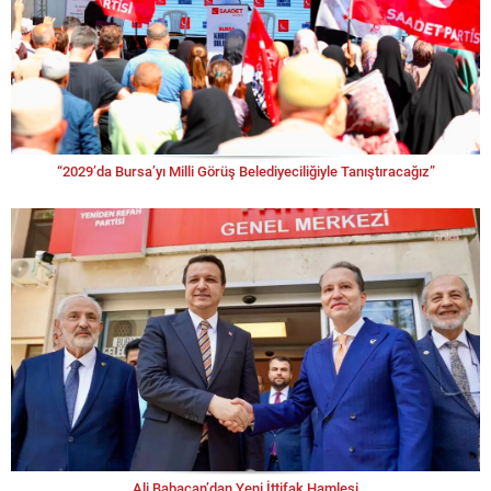
“2029’da Bursa’yı Milli Görüş Belediyeciliğiyle Tanıştıracağız”
Ali Babacan’dan Yeni İttifak Hamlesi