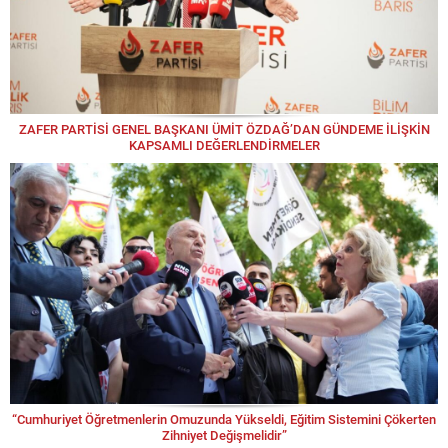
ZAFER PARTİSİ GENEL BAŞKANI ÜMİT ÖZDAĞ’DAN GÜNDEME İLİŞKİN
KAPSAMLI DEĞERLENDİRMELER
“Cumhuriyet Öğretmenlerin Omuzunda Yükseldi, Eğitim Sistemini Çökerten
Zihniyet Değişmelidir”