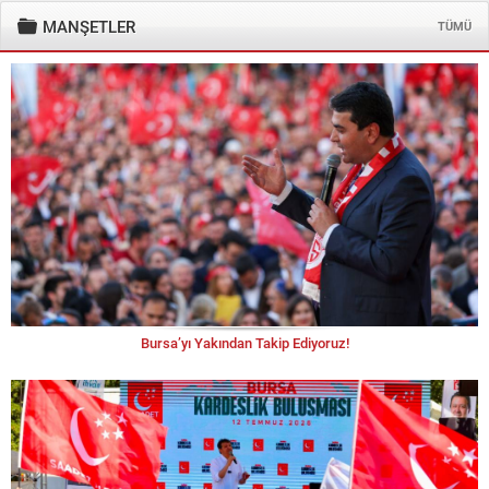
MANŞETLER
TÜMÜ
Bursa’yı Yakından Takip Ediyoruz!