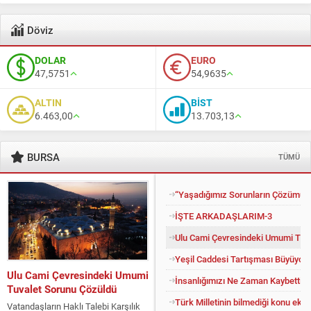
Döviz
DOLAR
EURO
47,5751
54,9635
ALTIN
BİST
6.463,00
13.703,13
BURSA
TÜMÜ
“Yaşadığımız Sorunların Çözümü İ
İŞTE ARKADAŞLARIM-3
Ulu Cami Çevresindeki Umumi Tuv
Yeşil Caddesi Tartışması Büyüyor
Yeşil Caddesi Tartışması
İnsanlığımızı Ne Zaman Kaybettik?
Büyüyor
Türk Milletinin bilmediği konu eko
“Sadece Trafiğe Kapatmak Çözüm