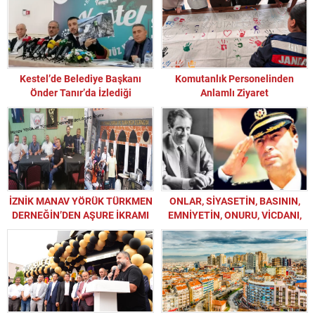
Kestel’de Belediye Başkanı
Komutanlık Personelinden
Önder Tanır’da İzlediği
Anlamlı Ziyaret
Politikanın Eksikliğinin Farkında!
İZNİK MANAV YÖRÜK TÜRKMEN
ONLAR, SİYASETİN, BASININ,
DERNEĞİN’DEN AŞURE İKRAMI
EMNİYETİN, ONURU, VİCDANI,
YİĞİTLİĞİ, YETKİNLİĞİ,
SAYGINLIĞI VE DÜRÜSTLÜĞÜ
TEMSİL EDEN
AYDINLARIYDILAR.