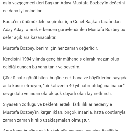
asla vazgeçmedikleri Başkan Adayı Mustafa Bozbey’in değerini
de daha iyi anladılar.
Bursa’nın önümüzdeki seçimler için Genel Başkan tarafından
Aday Adayı olarak erkenden görevlendirilen Mustafa Bozbey bu
sefer açık ara kazanacaktır.
Mustafa Bozbey, benim için her zaman değerlidir.
Kendisini 1984 yılında genç bir mühendis olarak mezun olup
geldiği günden bu yana tanır ve severim.
Çünkü hatır gönül bilen, bugüne dek bana ve büyüklerine saygıda
asla kusur etmeyen, “bir kahvenin 40 yıl hatırı olduğuna inanan”
sevgi dolu ve insan olarak çok duyarlı olan kıymetlimdir.
Siyasetin zorluğu ve beklentilerdeki farklılıklar nedeniyle
Mustafa Bozbey’in, kırgınlıkları, birçok insanla, hatta dostlarıyla
zaman zaman kırılıp uzaklaşmaları olmuştur.
Ama bana bugüne dek bir tek gün saygıda, sevgide özellikle