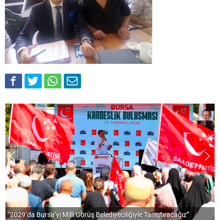
“2029’da Bursa’yı Milli Görüş Belediyeciliğiyle Tanıştıracağız”
A