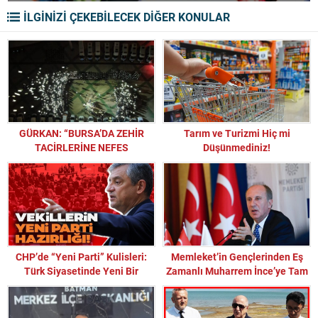
İLGİNİZİ ÇEKEBİLECEK DİĞER KONULAR
GÜRKAN: “BURSA’DA ZEHİR
Tarım ve Turizmi Hiç mi
TACİRLERİNE NEFES
Düşünmediniz!
ALDIRILMIYOR”
CHP’de “Yeni Parti” Kulisleri:
Memleket’in Gençlerinden Eş
Türk Siyasetinde Yeni Bir
Zamanlı Muharrem İnce’ye Tam
Ayrışma mı, Eski Bir Senaryo
Destek!
mu?