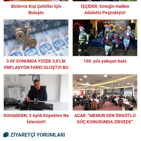
Binlerce Kişi Şehitler İçin
İŞÇİDER; Emeğin Hakkın
Buluştu
Adaletin Peşindeyiz!
3 AY SONUNDA YÜZDE 3,8’LİK
100. yıla yakışan balo
ENFLASYON FARKI OLUŞTU! BU
GİDİŞ NEREYE?
DOHADERN; 3 Aylık Köpekten Ne
ACAR, “MEMUR SEN ÖRGÜTLÜ
İstersin!!!
GÜÇ KONUSUNDA ZİRVEDE”
ZİYARETÇİ YORUMLARI