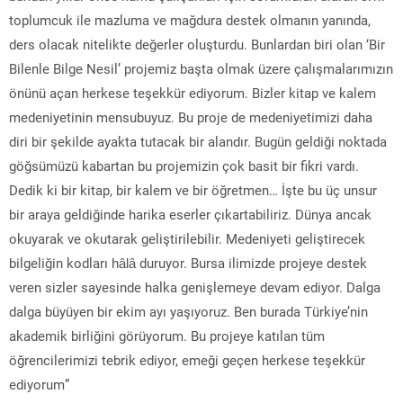
toplumcuk ile mazluma ve mağdura destek olmanın yanında,
ders olacak nitelikte değerler oluşturdu. Bunlardan biri olan ‘Bir
Bilenle Bilge Nesil’ projemiz başta olmak üzere çalışmalarımızın
önünü açan herkese teşekkür ediyorum. Bizler kitap ve kalem
medeniyetinin mensubuyuz. Bu proje de medeniyetimizi daha
diri bir şekilde ayakta tutacak bir alandır. Bugün geldiği noktada
göğsümüzü kabartan bu projemizin çok basit bir fikri vardı.
Dedik ki bir kitap, bir kalem ve bir öğretmen… İşte bu üç unsur
bir araya geldiğinde harika eserler çıkartabiliriz. Dünya ancak
okuyarak ve okutarak geliştirilebilir. Medeniyeti geliştirecek
bilgeliğin kodları hâlâ duruyor. Bursa ilimizde projeye destek
veren sizler sayesinde halka genişlemeye devam ediyor. Dalga
dalga büyüyen bir ekim ayı yaşıyoruz. Ben burada Türkiye’nin
akademik birliğini görüyorum. Bu projeye katılan tüm
öğrencilerimizi tebrik ediyor, emeği geçen herkese teşekkür
ediyorum”