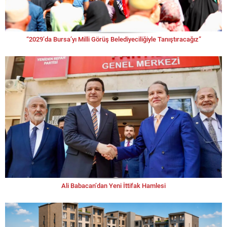
“2029’da Bursa’yı Milli Görüş Belediyeciliğiyle Tanıştıracağız”
Ali Babacan’dan Yeni İttifak Hamlesi