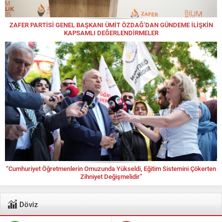
ZAFER PARTİSİ GENEL BAŞKANI ÜMİT ÖZDAĞ’DAN GÜNDEME İLİŞKİN
KAPSAMLI DEĞERLENDİRMELER
“Cumhuriyet Öğretmenlerin Omuzunda Yükseldi, Eğitim Sistemini Çökerten
Zihniyet Değişmelidir”
Döviz