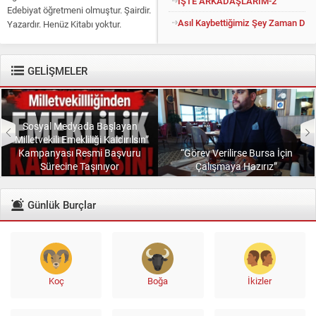
İŞTE ARKADAŞLARIM-2
Edebiyat öğretmeni olmuştur. Şairdir.
Asıl Kaybettiğimiz Şey Zaman Değil
Yazardır. Henüz Kitabı yoktur.
Konuyu açıp kendisine “Kitapsız”
diyenlere güler geçer. Yüce...
GELİŞMELER
Sosyal Medyada Başlayan
“Milletvekili Emekliliği Kaldırılsın”
Kampanyası Resmi Başvuru
“Görev Verilirse Bursa İçin
Sürecine Taşınıyor
Çalışmaya Hazırız”
Günlük Burçlar
Koç
Boğa
İkizler