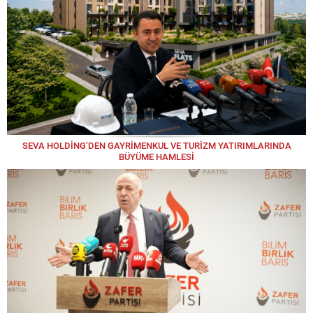
SEVA HOLDİNG’DEN GAYRİMENKUL VE TURİZM YATIRIMLARINDA
BÜYÜME HAMLESİ