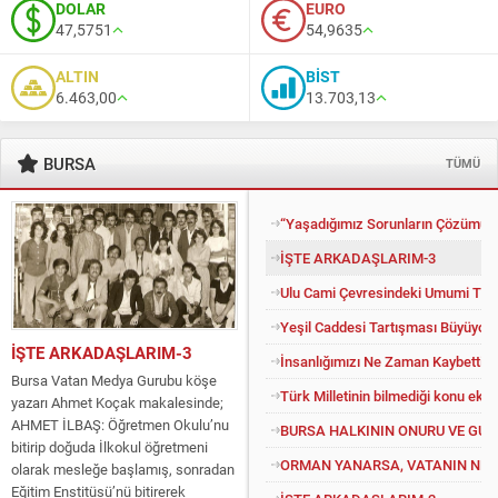
DOLAR
EURO
47,5751
54,9635
ALTIN
BİST
6.463,00
13.703,13
BURSA
TÜMÜ
“Yaşadığımız Sorunların Çözümü İ
İŞTE ARKADAŞLARIM-3
Ulu Cami Çevresindeki Umumi Tuv
Yeşil Caddesi Tartışması Büyüyor
İŞTE ARKADAŞLARIM-3
İnsanlığımızı Ne Zaman Kaybettik?
Bursa Vatan Medya Gurubu köşe
Türk Milletinin bilmediği konu eko
yazarı Ahmet Koçak makalesinde;
AHMET İLBAŞ: Öğretmen Okulu’nu
BURSA HALKININ ONURU VE GU
bitirip doğuda İlkokul öğretmeni
ORMAN YANARSA, VATANIN NEFE
olarak mesleğe başlamış, sonradan
Eğitim Enstitüsü’nü bitirerek