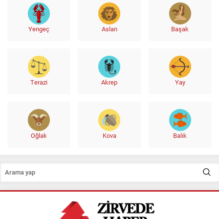
Yengeç
Aslan
Başak
Terazi
Akrep
Yay
Oğlak
Kova
Balık