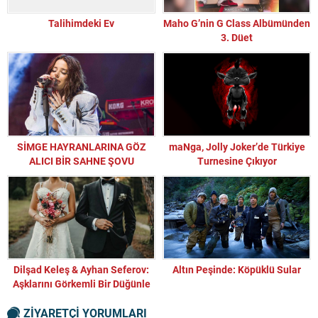
Talihimdeki Ev
Maho G’nin G Class Albümünden
3. Düet
SİMGE HAYRANLARINA GÖZ
maNga, Jolly Joker’de Türkiye
ALICI BİR SAHNE ŞOVU
Turnesine Çıkıyor
HAZIRLIYOR
Dilşad Keleş & Ayhan Seferov:
Altın Peşinde: Köpüklü Sular
Aşklarını Görkemli Bir Düğünle
Taçlandırdılar
ZİYARETÇİ YORUMLARI