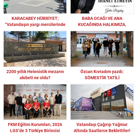
KARACABEY HÜRRİYET;
BABA OCAĞI VE ANA
“Vatandaşın yargı mercilerinde
KUCAĞINDA HALKIMIZA,
sürüklenmemesi için idari
ÜLKEMİZE, CHP VE SOL
yoldan haksızlığı çözecek
İDEOLOJİYE İHANET EDENLER
misiniz?”
AFFEDİLEMEZ!
2200 yıllık Helenistik mezarın
Özcan Kıvradım yazdı;
akıbeti ne oldu?
SÖMESTİR TATİLİ
FKM Eğitim Kurumları, 2026
Vatandaşı Çağırıp Yağmur
LGS’de 3 Türkiye Birincisi
Altında Saatlerce Beklettiler!
Çıkardı