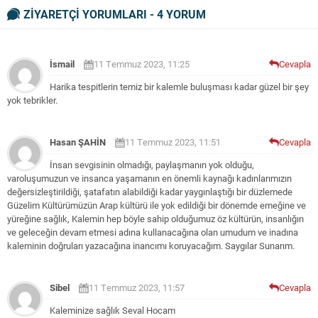
ZİYARETÇİ YORUMLARI - 4 YORUM
İsmail
11 Temmuz 2023, 11:25
Cevapla
Harika tespitlerin temiz bir kalemle buluşması kadar güzel bir şey
yok tebrikler.
Hasan ŞAHİN
11 Temmuz 2023, 11:51
Cevapla
İnsan sevgisinin olmadığı, paylaşmanın yok olduğu,
varoluşumuzun ve insanca yaşamanın en önemli kaynağı kadınlarımızın
değersizleştirildiği, şatafatın alabildiği kadar yaygınlaştığı bir düzlemede
Güzelim Kültürümüzün Arap kültürü ile yok edildiği bir dönemde emeğine ve
yüreğine sağlık, Kalemin hep böyle sahip olduğumuz öz kültürün, insanlığın
ve geleceğin devam etmesi adına kullanacağına olan umudum ve inadına
kaleminin doğruları yazacağına inancımı koruyacağım. Saygılar Sunarım.
Sibel
11 Temmuz 2023, 11:57
Cevapla
Kaleminize sağlık Seval Hocam