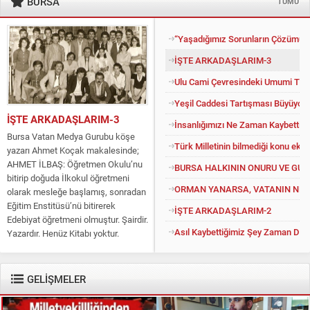
BURSA
TÜMÜ
“Yaşadığımız Sorunların Çözümü İ
İŞTE ARKADAŞLARIM-3
Ulu Cami Çevresindeki Umumi Tuv
Yeşil Caddesi Tartışması Büyüyor
İŞTE ARKADAŞLARIM-3
İnsanlığımızı Ne Zaman Kaybettik?
Bursa Vatan Medya Gurubu köşe
Türk Milletinin bilmediği konu eko
yazarı Ahmet Koçak makalesinde;
AHMET İLBAŞ: Öğretmen Okulu’nu
BURSA HALKININ ONURU VE GU
bitirip doğuda İlkokul öğretmeni
ORMAN YANARSA, VATANIN NEFE
olarak mesleğe başlamış, sonradan
Eğitim Enstitüsü’nü bitirerek
İŞTE ARKADAŞLARIM-2
Edebiyat öğretmeni olmuştur. Şairdir.
Asıl Kaybettiğimiz Şey Zaman Değil
Yazardır. Henüz Kitabı yoktur.
Konuyu açıp kendisine “Kitapsız”
diyenlere güler geçer. Yüce...
GELİŞMELER