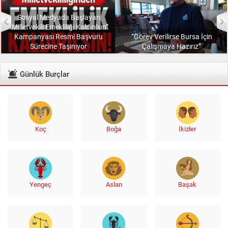
Sosyal Medyada Başlayan
“Milletvekili Emekliliği Kaldırılsın”
Kampanyası Resmi Başvuru
“Görev Verilirse Bursa İçin
Sürecine Taşınıyor
Çalışmaya Hazırız”
Günlük Burçlar
Koç
Boğa
İkizler
Yengeç
Aslan
Başak