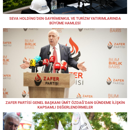
SEVA HOLDİNG’DEN GAYRİMENKUL VE TURİZM YATIRIMLARINDA
BÜYÜME HAMLESİ
ZAFER PARTİSİ GENEL BAŞKANI ÜMİT ÖZDAĞ’DAN GÜNDEME İLİŞKİN
KAPSAMLI DEĞERLENDİRMELER