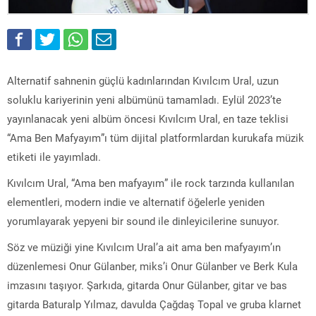
Alternatif sahnenin güçlü kadınlarından Kıvılcım Ural, uzun
soluklu kariyerinin yeni albümünü tamamladı. Eylül 2023’te
yayınlanacak yeni albüm öncesi Kıvılcım Ural, en taze teklisi
“Ama Ben Mafyayım”ı tüm dijital platformlardan kurukafa müzik
etiketi ile yayımladı.
Kıvılcım Ural, “Ama ben mafyayım” ile rock tarzında kullanılan
elementleri, modern indie ve alternatif öğelerle yeniden
yorumlayarak yepyeni bir sound ile dinleyicilerine sunuyor.
Söz ve müziği yine Kıvılcım Ural’a ait ama ben mafyayım’ın
düzenlemesi Onur Gülanber, miks’i Onur Gülanber ve Berk Kula
imzasını taşıyor. Şarkıda, gitarda Onur Gülanber, gitar ve bas
gitarda Baturalp Yılmaz, davulda Çağdaş Topal ve gruba klarnet