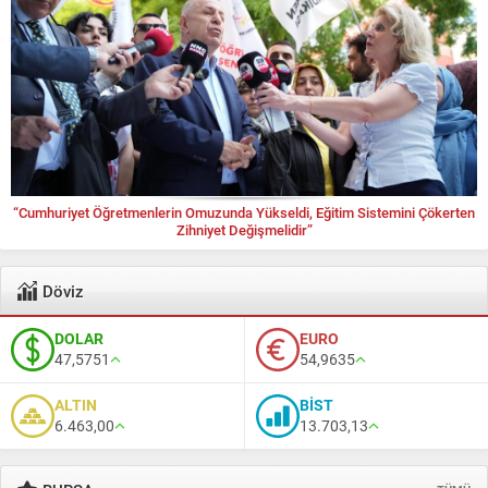
“Cumhuriyet Öğretmenlerin Omuzunda Yükseldi, Eğitim Sistemini Çökerten
Zihniyet Değişmelidir”
Döviz
DOLAR
EURO
47,5751
54,9635
ALTIN
BİST
6.463,00
13.703,13