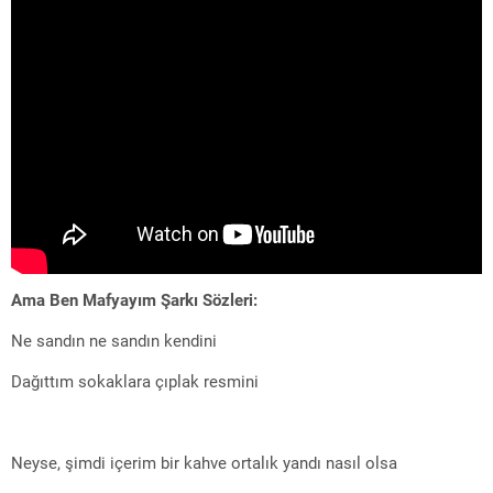
Ama Ben Mafyayım Şarkı Sözleri:
Ne sandın ne sandın kendini
Dağıttım sokaklara çıplak resmini
Neyse, şimdi içerim bir kahve ortalık yandı nasıl olsa