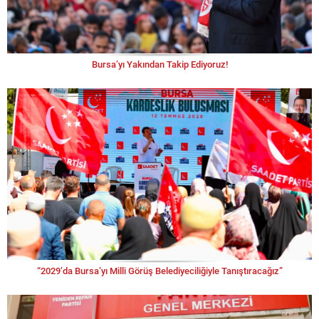
Bursa’yı Yakından Takip Ediyoruz!
“2029’da Bursa’yı Milli Görüş Belediyeciliğiyle Tanıştıracağız”