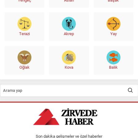
Yengeç
Aslan
Başak
Terazi
Akrep
Yay
Oğlak
Kova
Balık
Son dakika gelişmeler ve özel haberler