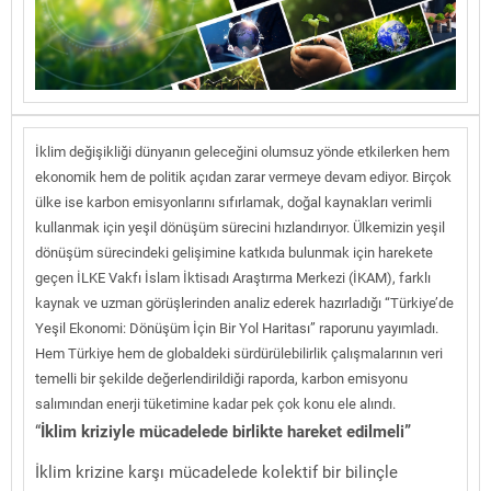
İklim değişikliği dünyanın geleceğini olumsuz yönde etkilerken hem
ekonomik hem de politik açıdan zarar vermeye devam ediyor. Birçok
ülke ise karbon emisyonlarını sıfırlamak, doğal kaynakları verimli
kullanmak için yeşil dönüşüm sürecini hızlandırıyor. Ülkemizin yeşil
dönüşüm sürecindeki gelişimine katkıda bulunmak için harekete
geçen İLKE Vakfı İslam İktisadı Araştırma Merkezi (İKAM), farklı
kaynak ve uzman görüşlerinden analiz ederek hazırladığı “Türkiye’de
Yeşil Ekonomi: Dönüşüm İçin Bir Yol Haritası” raporunu yayımladı.
Hem Türkiye hem de globaldeki sürdürülebilirlik çalışmalarının veri
temelli bir şekilde değerlendirildiği raporda, karbon emisyonu
salımından enerji tüketimine kadar pek çok konu ele alındı.
“
İklim kriziyle mücadelede birlikte hareket edilmeli”
İklim krizine karşı mücadelede kolektif bir bilinçle