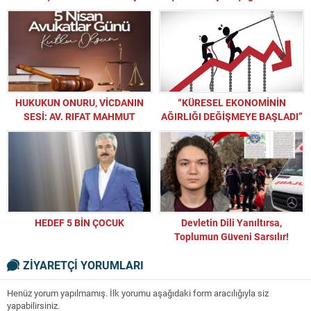
Kapaklar Engelleri Aşıyor
HUKUKUN ONURU, VİCDANIN
“KÜRESEL EKONOMİNİN
SESİ: AV. RIFAT MAHMUT
AĞIRLIĞI DEĞİŞMEYE BAŞLADI”
EKMEN’DEN MESLEKTAŞLARINA
AVUKATLAR GÜNÜ MESAJI
HEDEF 5 BİN ÇOCUK
Devletin Dili Yanıltırsa,
Toplumun Güveni Sarsılır!
ZİYARETÇİ YORUMLARI
Henüz yorum yapılmamış. İlk yorumu aşağıdaki form aracılığıyla siz
yapabilirsiniz.