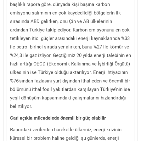
başlıklı rapora göre, dünyada kişi başına karbon
emisyonu salımının en çok kaydedildiği bölgelerin ilk
sırasında ABD gelirken, onu Çin ve AB ülkelerinin
ardından Türkiye takip ediyor. Karbon emisyonunu en çok
tetikleyen itici güçler arasındaki enerji kaynaklarında %33
ile petrol birinci sırada yer alırken, bunu %27 ile kömür ve
%24,3 ile gaz izliyor. Geçtiğimiz 20 yılda enerji talebinin en
hızlı arttığı OECD (Ekonomik Kalkınma ve İşbirliği Örgütü)
ülkesinin ise Türkiye olduğu aktarılıyor. Enerji ihtiyacının
%76’sından fazlasını yurt dışından ithal eden ve önemli bir
bölümünü ithal fosil yakıtlardan karşılayan Türkiye’nin ise
yeşil dönüşüm kapsamındaki çalışmalarını hızlandırdığı
belirtiliyor.
Cari açıkla mücadelede önemli bir güç olabilir
Rapordaki verilerden hareketle ülkemiz, enerji krizinin
küresel bir problem haline geldiği şu günlerde, enerji