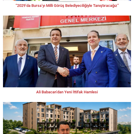
“2029’da Bursa’yı Milli Görüş Belediyeciliğiyle Tanıştıracağız”
Ali Babacan’dan Yeni İttifak Hamlesi