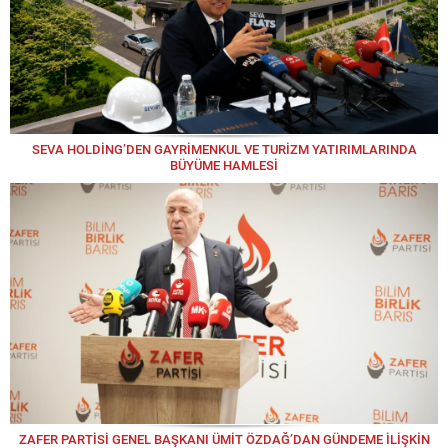
SEVA HOLDİNG’DEN GAYRİMENKUL VE TURİZM YATIRIMLARINDA
BÜYÜME HAMLESİ
ZAFER PARTİSİ GENEL BAŞKANI ÜMİT ÖZDAĞ’DAN GÜNDEME İLİŞKİN