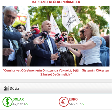
KAPSAMLI DEĞERLENDİRMELER
“Cumhuriyet Öğretmenlerin Omuzunda Yükseldi, Eğitim Sistemini Çökerten
Zihniyet Değişmelidir”
Döviz
DOLAR
EURO
47,5751
54,9635