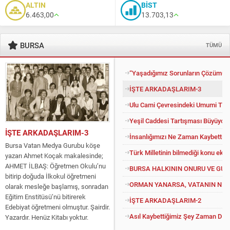
ALTIN
BİST
6.463,00
13.703,13
BURSA
TÜMÜ
“Yaşadığımız Sorunların Çözümü İ
İŞTE ARKADAŞLARIM-3
Ulu Cami Çevresindeki Umumi Tuv
Yeşil Caddesi Tartışması Büyüyor
İŞTE ARKADAŞLARIM-3
İnsanlığımızı Ne Zaman Kaybettik?
Bursa Vatan Medya Gurubu köşe
Türk Milletinin bilmediği konu eko
yazarı Ahmet Koçak makalesinde;
AHMET İLBAŞ: Öğretmen Okulu’nu
BURSA HALKININ ONURU VE GU
bitirip doğuda İlkokul öğretmeni
ORMAN YANARSA, VATANIN NEFE
olarak mesleğe başlamış, sonradan
Eğitim Enstitüsü’nü bitirerek
İŞTE ARKADAŞLARIM-2
Edebiyat öğretmeni olmuştur. Şairdir.
Asıl Kaybettiğimiz Şey Zaman Değil
Yazardır. Henüz Kitabı yoktur.
Konuyu açıp kendisine “Kitapsız”