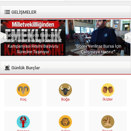
diyenlere güler geçer. Yüce...
GELİŞMELER
Sosyal Medyada Başlayan
“Milletvekili Emekliliği Kaldırılsın”
Kampanyası Resmi Başvuru
“Görev Verilirse Bursa İçin
Sürecine Taşınıyor
Çalışmaya Hazırız”
Günlük Burçlar
Koç
Boğa
İkizler