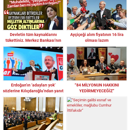
Devletin tüm kaynaklarını
Ayçiçeği alım fiyatının 16 lira
tükettiniz. Merkez Bankası’nın
olması lazım
tüm rezervlerini erittiniz
Erdoğan’ın ‘adayları yok’
“84 MİLYONUN HAKKINI
sözlerine Kılıçdaroğlu’ndan yanıt
YEDİRMEYECEĞİZ”