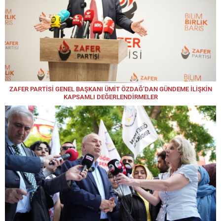
ZAFER PARTİSİ GENEL BAŞKANI ÜMİT ÖZDAĞ’DAN GÜNDEME İLİŞKİN
KAPSAMLI DEĞERLENDİRMELER