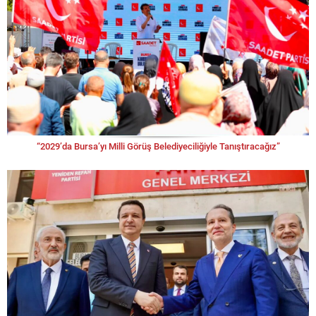
“2029’da Bursa’yı Milli Görüş Belediyeciliğiyle Tanıştıracağız”