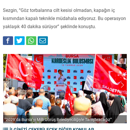
Sezgin, “Göz torbalarına cilt kesisi olmadan, kapağın iç
kısmından kapalı teknikle müdahala ediyoruz. Bu operasyon
yaklaşık 40 dakika sürüyor” şeklinde konuştu.
“2029’da Bursa’yı Milli Görüş Belediyeciliğiyle Tanıştıracağız”
A
İLGİNİZİ ÇEKEBİLECEK DİĞER KONULAR