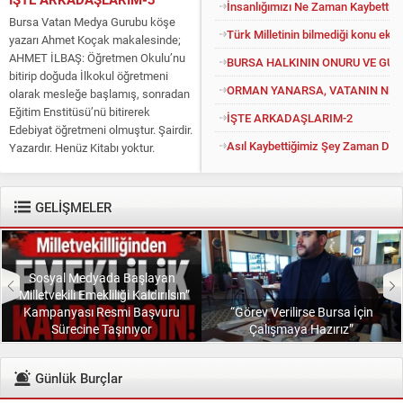
İnsanlığımızı Ne Zaman Kaybettik?
Bursa Vatan Medya Gurubu köşe
Türk Milletinin bilmediği konu eko
yazarı Ahmet Koçak makalesinde;
AHMET İLBAŞ: Öğretmen Okulu’nu
BURSA HALKININ ONURU VE GU
bitirip doğuda İlkokul öğretmeni
ORMAN YANARSA, VATANIN NEFE
olarak mesleğe başlamış, sonradan
Eğitim Enstitüsü’nü bitirerek
İŞTE ARKADAŞLARIM-2
Edebiyat öğretmeni olmuştur. Şairdir.
Asıl Kaybettiğimiz Şey Zaman Değil
Yazardır. Henüz Kitabı yoktur.
Konuyu açıp kendisine “Kitapsız”
diyenlere güler geçer. Yüce...
GELİŞMELER
Sosyal Medyada Başlayan
“Milletvekili Emekliliği Kaldırılsın”
Kampanyası Resmi Başvuru
“Görev Verilirse Bursa İçin
Sürecine Taşınıyor
Çalışmaya Hazırız”
Günlük Burçlar