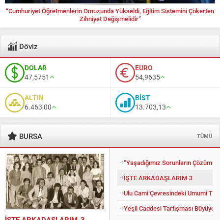
“Cumhuriyet Öğretmenlerin Omuzunda Yükseldi, Eğitim Sistemini Çökerten
Zihniyet Değişmelidir”
Döviz
DOLAR
EURO
47,5751
54,9635
ALTIN
BİST
6.463,00
13.703,13
BURSA
TÜMÜ
“Yaşadığımız Sorunların Çözümü İ
İŞTE ARKADAŞLARIM-3
Ulu Cami Çevresindeki Umumi Tuv
Yeşil Caddesi Tartışması Büyüyor
İŞTE ARKADAŞLARIM-3