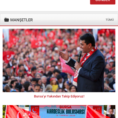
MANŞETLER
TÜMÜ
Bursa’yı Yakından Takip Ediyoruz!