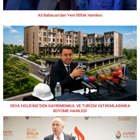
Ali Babacan’dan Yeni İttifak Hamlesi
SEVA HOLDİNG’DEN GAYRİMENKUL VE TURİZM YATIRIMLARINDA
BÜYÜME HAMLESİ