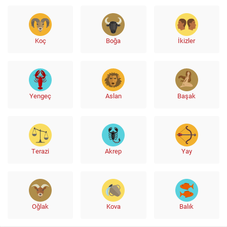
Koç
Boğa
İkizler
Yengeç
Aslan
Başak
Terazi
Akrep
Yay
Oğlak
Kova
Balık