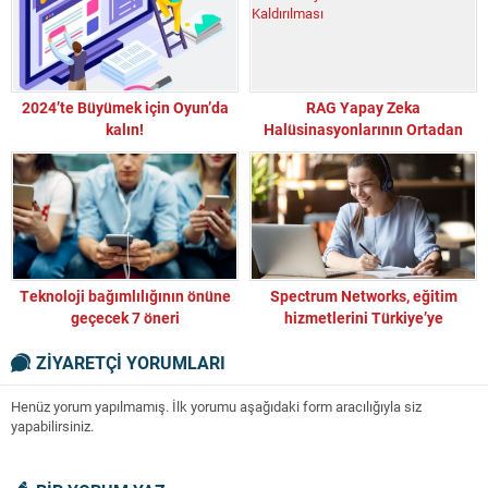
2024’te Büyümek için Oyun’da
RAG Yapay Zeka
kalın!
Halüsinasyonlarının Ortadan
Kaldırılması
Teknoloji bağımlılığının önüne
Spectrum Networks, eğitim
geçecek 7 öneri
hizmetlerini Türkiye’ye
genişletiyor
ZİYARETÇİ YORUMLARI
Henüz yorum yapılmamış. İlk yorumu aşağıdaki form aracılığıyla siz
yapabilirsiniz.