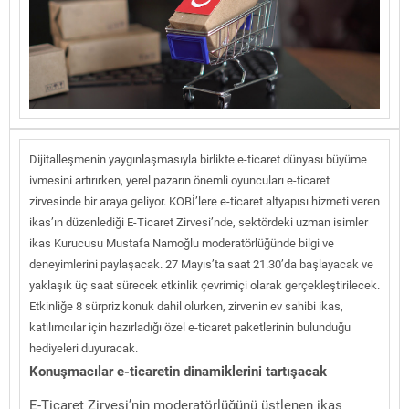
Dijitalleşmenin yaygınlaşmasıyla birlikte e-ticaret dünyası büyüme
ivmesini artırırken, yerel pazarın önemli oyuncuları e-ticaret
zirvesinde bir araya geliyor. KOBİ’lere e-ticaret altyapısı hizmeti veren
ikas’ın düzenlediği E-Ticaret Zirvesi’nde, sektördeki uzman isimler
ikas Kurucusu Mustafa Namoğlu moderatörlüğünde bilgi ve
deneyimlerini paylaşacak. 27 Mayıs’ta saat 21.30’da başlayacak ve
yaklaşık üç saat sürecek etkinlik çevrimiçi olarak gerçekleştirilecek.
Etkinliğe 8 sürpriz konuk dahil olurken, zirvenin ev sahibi ikas,
katılımcılar için hazırladığı özel e-ticaret paketlerinin bulunduğu
hediyeleri duyuracak.
Konuşmacılar e-ticaretin dinamiklerini tartışacak
E-Ticaret Zirvesi’nin moderatörlüğünü üstlenen ikas