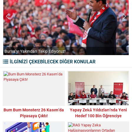
“2029’da Bursa’yı Milli Görüş Belediyeciliğiyle Tanıştıracağız”
İLGİNİZİ ÇEKEBİLECEK DİĞER KONULAR
Bum Bum Monsterz 26 Kasım’da
Yapay Zekâ Yıldızları’nda Yeni
Piyasaya Çıktı!
Hedef 100 Bin Öğrenciye
Ulaşmak