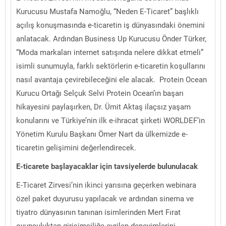
Kurucusu Mustafa Namoğlu, “Neden E-Ticaret” başlıklı
açılış konuşmasında e-ticaretin iş dünyasındaki önemini
anlatacak. Ardından Business Up Kurucusu Önder Türker,
“Moda markaları internet satışında nelere dikkat etmeli”
isimli sunumuyla, farklı sektörlerin e-ticaretin koşullarını
nasıl avantaja çevirebileceğini ele alacak. Protein Ocean
Kurucu Ortağı Selçuk Selvi Protein Ocean’ın başarı
hikayesini paylaşırken, Dr. Ümit Aktaş ilaçsız yaşam
konularını ve Türkiye’nin ilk e-ihracat şirketi WORLDEF’in
Yönetim Kurulu Başkanı Ömer Nart da ülkemizde e-
ticaretin gelişimini değerlendirecek.
E-ticarete başlayacaklar için tavsiyelerde bulunulacak
E-Ticaret Zirvesi’nin ikinci yarısına geçerken webinara
özel paket duyurusu yapılacak ve ardından sinema ve
tiyatro dünyasının tanınan isimlerinden Mert Fırat
oyunculuktan girişimciliğe evrilen deneyimlerini