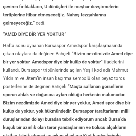
çeviren fırıldakların, U dönüşleri ile meşhur devşirmelerin
tertiplerine itibar etmeyeceğiz. Nahoş tezgahlarına
gelmeyeceğiz.
” dedi.
“AMED DİYE BİR YER YOKTUR”
Hafta sonu oynanan Bursaspor Amedspor karşılaşmasında
çıkan olaylara da değinen Bahçeli
“Bizim nezdimizde Amed diye
bir yer yoktur, Amedspor diye bir kulüp de yoktur”
ifadelerini
kullandı. Bursaspor tribünlerinde açılan Yeşil kod adlı Mahmut
Yıldırım ve Jitem’in insan kaçırma sembolü olan beyaz toros
posterlerine de değinen Bahçeli
“Maçta sallanan görsellerin
sporun ahlak ve doğasına aykırı olduğu herkesin malumudur.
Bizim nezdimizde Amed diye bir yer yoktur, Amed spor diye bir
kulüp de yoktur, yok hükmündedir. Bursaspor taraftarlarını milli
duruşlarından dolayı buradan tebrik ediyorum ancak Bursa’da
küçük bir azınlık olan terör yandaşlarının ve bölücü alçakların
statları tahrik etmesi ve çıkan olayların Kürt kardeşlerimle