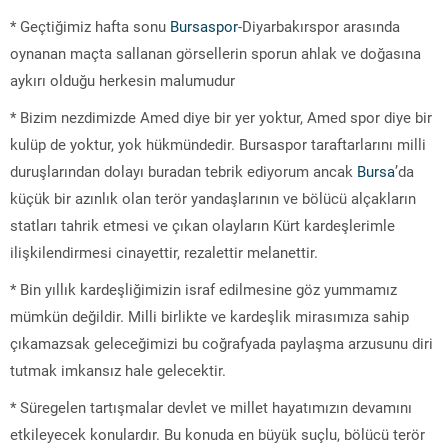
* Geçtiğimiz hafta sonu
Bursaspor
-Diyarbakırspor arasında
oynanan maçta sallanan görsellerin sporun ahlak ve doğasına
aykırı olduğu herkesin malumudur
* Bizim nezdimizde Amed diye bir yer yoktur, Amed spor diye bir
kulüp de yoktur, yok hükmündedir. Bursaspor taraftarlarını milli
duruşlarından dolayı buradan tebrik ediyorum ancak
Bursa
’da
küçük bir azınlık olan terör yandaşlarının ve bölücü alçakların
statları tahrik etmesi ve çıkan olayların Kürt kardeşlerimle
ilişkilendirmesi cinayettir, rezalettir melanettir.
* Bin yıllık kardeşliğimizin israf edilmesine göz yummamız
mümkün değildir. Milli birlikte ve kardeşlik mirasımıza sahip
çıkamazsak geleceğimizi bu coğrafyada paylaşma arzusunu diri
tutmak imkansız hale gelecektir.
* Süregelen tartışmalar devlet ve millet hayatımızın devamını
etkileyecek konulardır. Bu konuda en büyük suçlu, bölücü terör