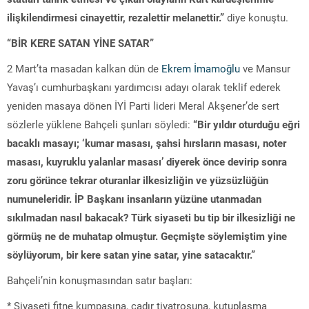
ilişkilendirmesi cinayettir, rezalettir melanettir.”
diye konuştu.
“BİR KERE SATAN YİNE SATAR”
2 Mart’ta masadan kalkan dün de
Ekrem İmamoğlu
ve Mansur
Yavaş’ı cumhurbaşkanı yardımcısı adayı olarak teklif ederek
yeniden masaya dönen İYİ Parti lideri Meral Akşener’de sert
sözlerle yüklene Bahçeli şunları söyledi:
“Bir yıldır oturduğu eğri
bacaklı masayı; ‘kumar masası, şahsi hırsların masası, noter
masası, kuyruklu yalanlar masası’ diyerek önce devirip sonra
zoru görünce tekrar oturanlar ilkesizliğin ve yüzsüzlüğün
numuneleridir. İP Başkanı insanların yüzüne utanmadan
sıkılmadan nasıl bakacak? Türk siyaseti bu tip bir ilkesizliği ne
görmüş ne de muhatap olmuştur. Geçmişte söylemiştim yine
söylüyorum, bir kere satan yine satar, yine satacaktır.”
Bahçeli’nin konuşmasından satır başları:
* Siyaseti fitne kumpasına, çadır tiyatrosuna, kutuplaşma