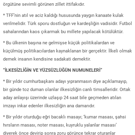
örgütüne sevimli görünen zillet ittifakıdır.
* TFF’nin atıl ve aciz kaldığı hususunda yaygın kanaate kulak
verilmelidir. Türk sporu dostluğun ve kardeşliğin vadisidir. Futbol
sahalarından kaos çıkarmak bu millete yapılacak kötülüktür.
* Bu ülkenin başına ne gelmişse küçük politikalardan ve
küçülmüş politikacılardan kaynaklanan bir gerçektir. İlkeli olmak
demek insanın kendisine sadakati demektir.
“İLKESİZLİĞİN VE YÜZSÜZLÜĞÜN NUMUNELERİ”
* Bir yıldır cumhurbaşkanı adayı yıpranmasın diye açıklamayıp,
bir günde toz duman olanlar ilkesizliğin canlı timsalleridir. Ortak
aday anlayışı üzerinde uzlaşıp 24 saat bile geçmeden atılan
imzayı inkar edenler ilkesizliğin ana damarıdır.
* Bir yıldır oturduğu eğri bacaklı masayı; ‘kumar masası, şahsi
hırsların masası, noter masası, kuyruklu yalanlar masası’
diyerek önce devirip sonra zoru görünce tekrar oturanlar