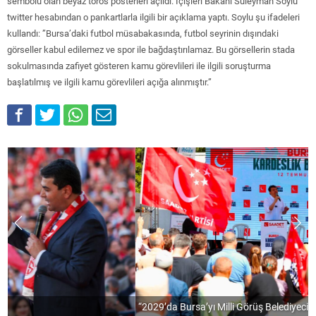
sembolü olan beyaz toros posterleri açıldı. İçişleri Bakanı Süleyman Soylu
twitter hesabından o pankartlarla ilgili bir açıklama yaptı. Soylu şu ifadeleri
kullandı: ”Bursa’daki futbol müsabakasında, futbol seyrinin dışındaki
görseller kabul edilemez ve spor ile bağdaştırılamaz. Bu görsellerin stada
sokulmasında zafiyet gösteren kamu görevlileri ile ilgili soruşturma
başlatılmış ve ilgili kamu görevlileri açığa alınmıştır.”
“2029’da Bursa’yı Milli Görüş Belediyeciliğiyle Tanıştıracağız”
A