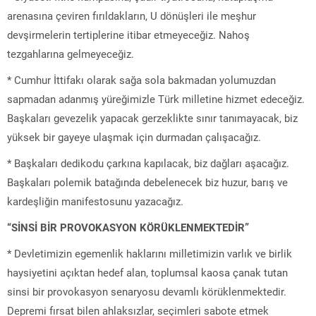
arenasına çeviren fırıldakların, U dönüşleri ile meşhur
devşirmelerin tertiplerine itibar etmeyeceğiz. Nahoş
tezgahlarına gelmeyeceğiz.
* Cumhur İttifakı olarak sağa sola bakmadan yolumuzdan
sapmadan adanmış yüreğimizle Türk milletine hizmet edeceğiz.
Başkaları gevezelik yapacak gerzeklikte sınır tanımayacak, biz
yüksek bir gayeye ulaşmak için durmadan çalışacağız.
* Başkaları dedikodu çarkına kapılacak, biz dağları aşacağız.
Başkaları polemik batağında debelenecek biz huzur, barış ve
kardeşliğin manifestosunu yazacağız.
“SİNSİ BİR PROVOKASYON KÖRÜKLENMEKTEDİR”
* Devletimizin egemenlik haklarını milletimizin varlık ve birlik
haysiyetini açıktan hedef alan, toplumsal kaosa çanak tutan
sinsi bir provokasyon senaryosu devamlı körüklenmektedir.
Depremi fırsat bilen ahlaksızlar, seçimleri sabote etmek