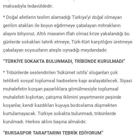
maksadıyla tedavüldedir.
* Doğal afetlerin teslim alamadığı Türkiye’yi doğal olmayan
gerilim atakları ile boyun eğdirmeye çabalayan mihrakların
alayını biliyoruz. Altılı masanın iflah olmaz krize yakalandığı bu
günlerde sokakları tahrik etmeye, Türk-Kürt karşıtlığını üretmeye
çabalayan soysuzların ateşle oynadığı meydandadır.
“TÜRKİYE SOKAKTA BULUNMADI, TRİBÜNDE KURULMADI”
* Tribünlerde seslendirilen ‘hükümet istifa’ sloganları çok
tehlikeli sosyal toplumsal hadiselere kapı aralayabilecek. Siyasi
muhalefetin kızışan pazarlıklara gömülmesiyle toplumsal
muhalefeti kışkırtan, çatışma iklimini yeşertmenin peşinde
koşanlar, kendi kazdıkları kuyuya bodoslama düşmekten
kurtulamayacak. Türkiye sokakta bulunmadı, tribünlerde
kurulmadı. Herkes aklını başına almalıdır.
“BURSASPOR TARAFTARINI TEBRİK EDİYORUM”