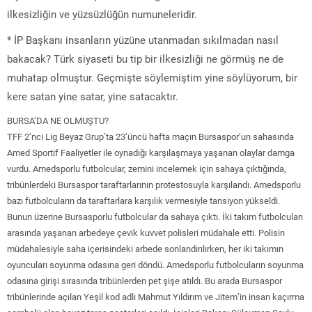
ilkesizliğin ve yüzsüzlüğün numuneleridir.
* İP Başkanı insanların yüzüne utanmadan sıkılmadan nasıl
bakacak? Türk siyaseti bu tip bir ilkesizliği ne görmüş ne de
muhatap olmuştur. Geçmişte söylemiştim yine söylüyorum, bir
kere satan yine satar, yine satacaktır.
BURSA’DA NE OLMUŞTU?
TFF 2’nci Lig Beyaz Grup’ta 23’üncü hafta maçın Bursaspor’un sahasında
Amed Sportif Faaliyetler ile oynadığı karşılaşmaya yaşanan olaylar damga
vurdu. Amedsporlu futbolcular, zemini incelemek için sahaya çıktığında,
tribünlerdeki Bursaspor taraftarlarının protestosuyla karşılandı. Amedsporlu
bazı futbolcuların da taraftarlara karşılık vermesiyle tansiyon yükseldi.
Bunun üzerine Bursasporlu futbolcular da sahaya çıktı. İki takım futbolcuları
arasında yaşanan arbedeye çevik kuvvet polisleri müdahale etti. Polisin
müdahalesiyle saha içerisindeki arbede sonlandırılırken, her iki takımın
oyuncuları soyunma odasına geri döndü. Amedsporlu futbolcuların soyunma
odasına girişi sırasında tribünlerden pet şişe atıldı. Bu arada Bursaspor
tribünlerinde açılan Yeşil kod adlı Mahmut Yıldırım ve Jitem’in insan kaçırma