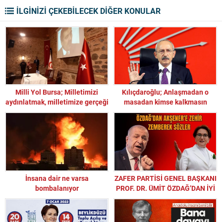
İLGİNİZİ ÇEKEBİLECEK DİĞER KONULAR
Milli Yol Bursa; Milletimizi
Kılıçdaroğlu; Anlaşmadan o
aydınlatmak, milletimize gerçeği
masadan kimse kalkmasın
söylemek, milletimize hakikati
anlatmak zorundayız
İnsana dair ne varsa
ZAFER PARTİSİ GENEL BAŞKANI
bombalanıyor
PROF. DR. ÜMİT ÖZDAĞ’DAN İYİ
PARTİ GENEL BAŞKANI MERAL
AKŞENER’E: