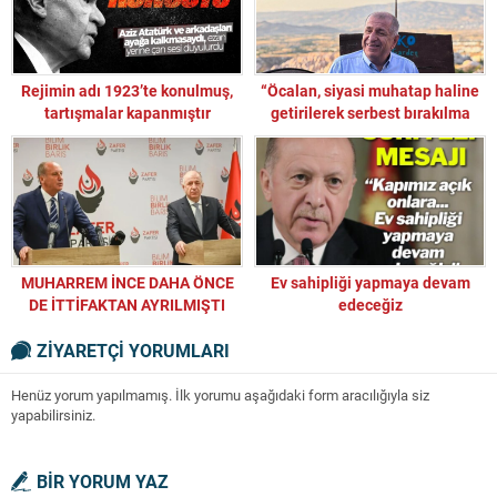
Rejimin adı 1923’te konulmuş,
“Öcalan, siyasi muhatap haline
tartışmalar kapanmıştır
getirilerek serbest bırakılma
süreci mi başlatıldı?”
MUHARREM İNCE DAHA ÖNCE
Ev sahipliği yapmaya devam
DE İTTİFAKTAN AYRILMIŞTI
edeceğiz
ZİYARETÇİ YORUMLARI
Henüz yorum yapılmamış. İlk yorumu aşağıdaki form aracılığıyla siz
yapabilirsiniz.
BİR YORUM YAZ