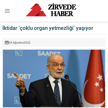
İktidar ‘çoklu organ yetmezliği’ yaşıyor
04 Ağustos
2022