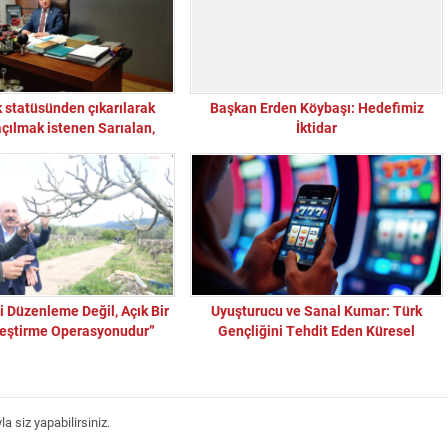
k statüsünden çıkarılarak
Başkan Erden Köybaşı: Hedefimiz
açılmak istenen Sarıalan,
İktidar
a ve oteller bölgesi doğa ve
tının devamı için sakınca
oluşturmakta…
ri Düzenleme Değil, Açık Bir
Uyuşturucu ve Sanal Kumar: Türk
eştirme Operasyonudur”
Gençliğini Tehdit Eden Küresel
Sorunlar
 siz yapabilirsiniz.
“Sandık Emaneti Kişisel İkbal İçin Kullanılamaz