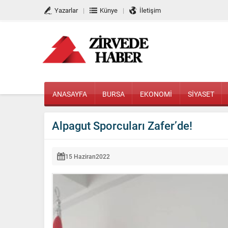
Yazarlar
Künye
İletişim
ANASAYFA
BURSA
EKONOMİ
SİYASET
Alpagut Sporcuları Zafer’de!
15 Haziran
2022