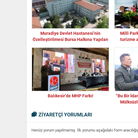
Muradiye Devlet Hastanesi’nin
Milli Par
Özelleştirilmesi Bursa Halkına Yapılan
turizme 
En Büyük Haksızlıktır!
Kirazlıyayl
yaban haya
Balıkesir’de MHP Farkı!
“Bu Bir İda
Mülksüzl
ZİYARETÇİ YORUMLARI
Henüz yorum yapılmamış. İlk yorumu aşağıdaki form aracılığıyla