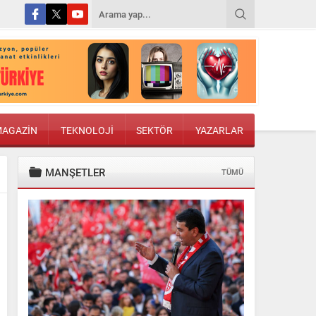
AGAZİN
TEKNOLOJİ
SEKTÖR
YAZARLAR
MANŞETLER
TÜMÜ