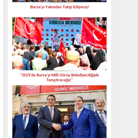
Bursa’yı Yakından Takip Ediyoruz!
“2029’da Bursa’yı Milli Görüş Belediyeciliğiyle
Tanıştıracağız”