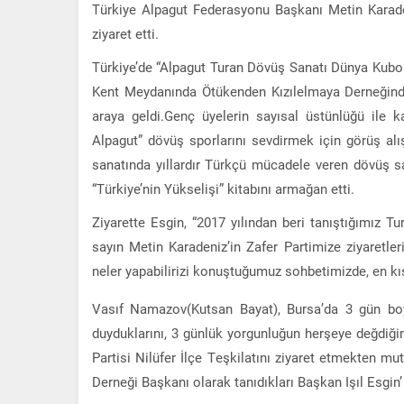
Türkiye Alpagut Federasyonu Başkanı Metin Karadeni
ziyaret etti.
Türkiye’de “Alpagut Turan Dövüş Sanatı Dünya Kubo
Kent Meydanında Ötükenden Kızılelmaya Derneğinde z
araya geldi.Genç üyelerin sayısal üstünlüğü ile k
Alpagut” dövüş sporlarını sevdirmek için görüş alı
sanatında yıllardır Türkçü mücadele veren dövüş s
“Türkiye’nin Yükselişi” kitabını armağan etti.
Ziyarette Esgin, “2017 yılından beri tanıştığımız
sayın Metin Karadeniz’in Zafer Partimize ziyaretler
neler yapabilirizi konuştuğumuz sohbetimizde, en kı
Vasıf Namazov(Kutsan Bayat), Bursa’da 3 gün bo
duyduklarını, 3 günlük yorgunluğun herşeye değdiğini
Partisi Nilüfer İlçe Teşkilatını ziyaret etmekten mu
Derneği Başkanı olarak tanıdıkları Başkan Işıl Esgin’ e