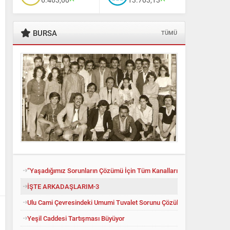
BURSA
TÜMÜ
Ali Babacan’dan Yeni İttifak Hamlesi
“Yaşadığımız Sorunların Çözümü İçin Tüm Kanalları Denedik”
İŞTE ARKADAŞLARIM-3
Ulu Cami Çevresindeki Umumi Tuvalet Sorunu Çözüldü
Yeşil Caddesi Tartışması Büyüyor