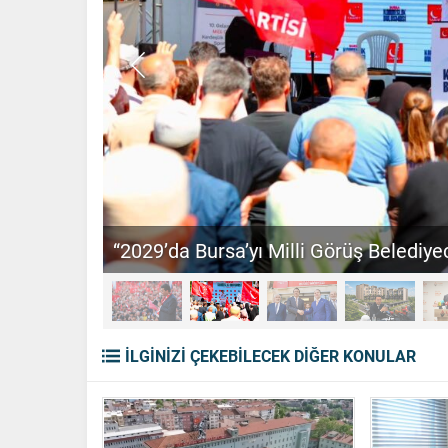
“2029’da Bursa’yı Milli Görüş Belediyec
İLGİNİZİ ÇEKEBİLECEK DİĞER KONULAR