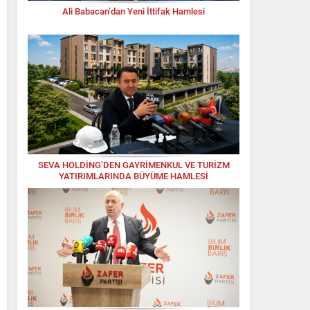
Ali Babacan’dan Yeni İttifak Hamlesi
SEVA HOLDİNG’DEN GAYRİMENKUL VE TURİZM
YATIRIMLARINDA BÜYÜME HAMLESİ