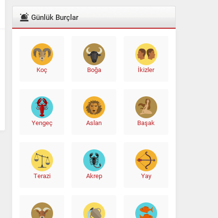
Günlük Burçlar
Koç
Boğa
İkizler
Yengeç
Aslan
Başak
Terazi
Akrep
Yay