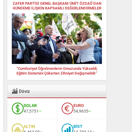
ZAFER PARTİSİ GENEL BAŞKANI ÜMİT ÖZDAĞ’DAN
GÜNDEME İLİŞKİN KAPSAMLI DEĞERLENDİRMELER
“Cumhuriyet Öğretmenlerin Omuzunda Yükseldi,
Eğitim Sistemini Çökerten Zihniyet Değişmelidir”
Döviz
DOLAR
EURO
47,5751
54,9635
ALTIN
BİST
6.463,00
13.703,13