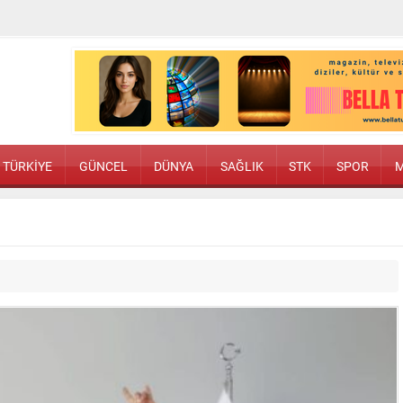
TÜRKİYE
GÜNCEL
DÜNYA
SAĞLIK
STK
SPOR
M