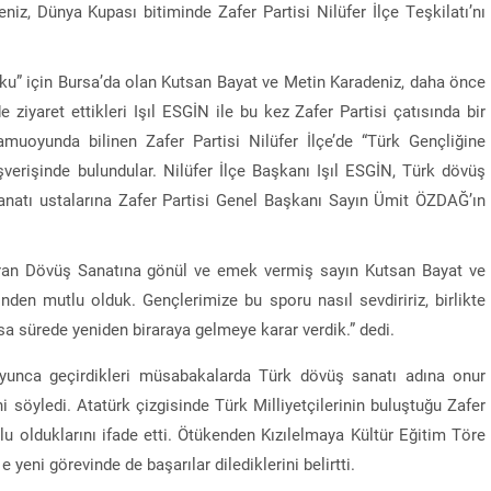
z, Dünya Kupası bitiminde Zafer Partisi Nilüfer İlçe Teşkilatı’nı
ku” için Bursa’da olan Kutsan Bayat ve Metin Karadeniz, daha önce
iyaret ettikleri Işıl ESGİN ile bu kez Zafer Partisi çatısında bir
amuoyunda bilinen Zafer Partisi Nilüfer İlçe’de “Türk Gençliğine
şverişinde bulundular. Nilüfer İlçe Başkanı Işıl ESGİN, Türk dövüş
anatı ustalarına Zafer Partisi Genel Başkanı Sayın Ümit ÖZDAĞ’ın
 Turan Dövüş Sanatına gönül ve emek vermiş sayın Kutsan Bayat ve
inden mutlu olduk. Gençlerimize bu sporu nasıl sevdiririz, birlikte
sa sürede yeniden biraraya gelmeye karar verdik.” dedi.
yunca geçirdikleri müsabakalarda Türk dövüş sanatı adına onur
 söyledi. Atatürk çizgisinde Türk Milliyetçilerinin buluştuğu Zafer
tlu olduklarını ifade etti. Ötükenden Kızılelmaya Kültür Eğitim Töre
 yeni görevinde de başarılar dilediklerini belirtti.