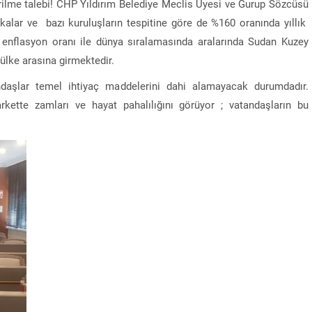
rilme talebi! CHP Yıldırım Belediye Meclis Üyesi ve Gurup Sözcüsü
ikalar ve bazı kuruluşların tespitine göre de %160 oranında yıllık
k enflasyon oranı ile dünya sıralamasında aralarında Sudan Kuzey
ülke arasına girmektedir.
ndaşlar temel ihtiyaç maddelerini dahi alamayacak durumdadır.
kette zamları ve hayat pahalılığını görüyor ; vatandaşların bu