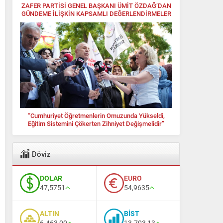
ZAFER PARTİSİ GENEL BAŞKANI ÜMİT ÖZDAĞ’DAN
GÜNDEME İLİŞKİN KAPSAMLI DEĞERLENDİRMELER
“Cumhuriyet Öğretmenlerin Omuzunda Yükseldi,
Eğitim Sistemini Çökerten Zihniyet Değişmelidir”
Döviz
DOLAR
EURO
47,5751
54,9635
ALTIN
BİST
6.463,00
13.703,13