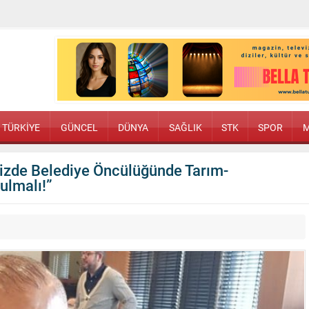
TÜRKİYE
GÜNCEL
DÜNYA
SAĞLIK
STK
SPOR
M
mizde Belediye Öncülüğünde Tarım-
ulmalı!”