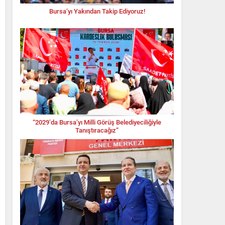
Bursa’yı Yakından Takip Ediyoruz!
“2029’da Bursa’yı Milli Görüş Belediyeciliğiyle
Tanıştıracağız”