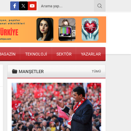
AGAZİN
TEKNOLOJİ
SEKTÖR
YAZARLAR
MANŞETLER
TÜMÜ