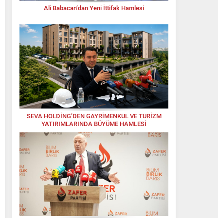
Ali Babacan’dan Yeni İttifak Hamlesi
SEVA HOLDİNG’DEN GAYRİMENKUL VE TURİZM
YATIRIMLARINDA BÜYÜME HAMLESİ