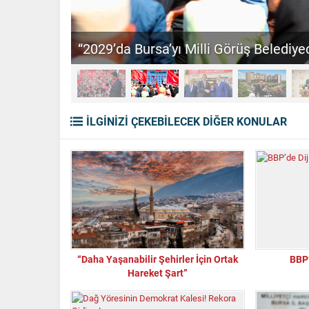
“2029’da Bursa’yı Milli Görüş Belediyec
İLGİNİZİ ÇEKEBİLECEK DİĞER KONULAR
“Daha Yaşanabilir Şehirler İçin Ortak
BBP’
Hareket Şart”