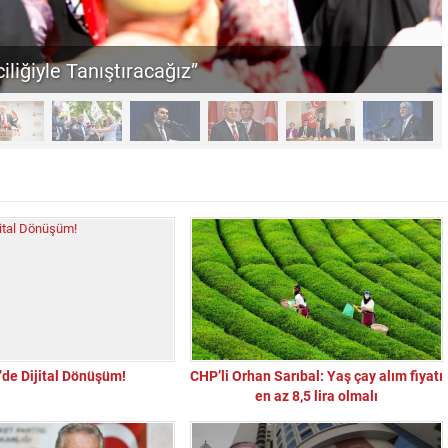
iliğiyle Tanıştıracağız”
de Dijital Dönüşüm!
CHP’li Orhan Sarıbal: Yaş çay alım fiyatı
en az 8,5 lira olmalı
“Sandık Emaneti Kişisel İkbal İçin Kullanılamaz