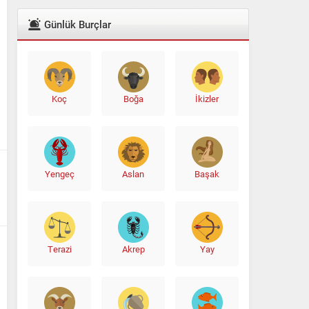
Günlük Burçlar
Koç
Boğa
İkizler
Yengeç
Aslan
Başak
Terazi
Akrep
Yay