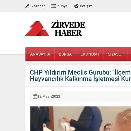
Yazarlar
Künye
İletişim
ANASAYFA
BURSA
EKONOMİ
SİYASET
CHP Yıldırım Meclis Gurubu; “İlçe
Hayvancılık Kalkınma İşletmesi Kur
12 Mayıs
2022