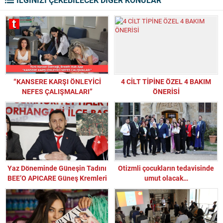
“KANSERE KARŞI ÖNLEYİCİ
4 CİLT TİPİNE ÖZEL 4 BAKIM
NEFES ÇALIŞMALARI”
ÖNERİSİ
Yaz Döneminde Güneşin Tadını
Otizmli çocukların tedavisinde
BEE’O APICARE Güneş Kremleri
umut olacak…
ile Çıkarın!