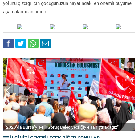
yolunu çizdiği için çocuğunuzun hayatındaki en önemli büyüme
aşamalarından biridir.
“2029’da Bursa’yı Milli Görüş Belediyeciliğiyle Tanıştıracağız”
A
İLGİNİZİ ÇEKEBİLECEK DİĞER KONULAR