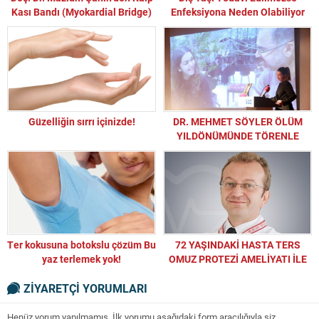
Kası Bandı (Myokardial Bridge)
Enfeksiyona Neden Olabiliyor
Hastalığı ve Tedavisi Hakkında
Bilgilendirme
Güzelliğin sırrı içinizde!
DR. MEHMET SÖYLER ÖLÜM
YILDÖNÜMÜNDE TÖRENLE
ANILDI
Ter kokusuna botokslu çözüm Bu
72 YAŞINDAKİ HASTA TERS
yaz terlemek yok!
OMUZ PROTEZİ AMELİYATI İLE
SAĞLIĞINA KAVUŞTU
ZİYARETÇİ YORUMLARI
Henüz yorum yapılmamış. İlk yorumu aşağıdaki form aracılığıyla siz