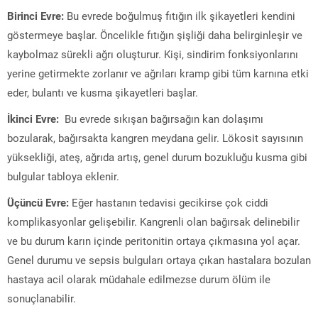
Birinci Evre:
Bu evrede boğulmuş fıtığın ilk şikayetleri kendini
göstermeye başlar. Öncelikle fıtığın şişliği daha belirginleşir ve
kaybolmaz sürekli ağrı oluşturur. Kişi, sindirim fonksiyonlarını
yerine getirmekte zorlanır ve ağrıları kramp gibi tüm karnına etki
eder, bulantı ve kusma şikayetleri başlar.
İkinci Evre:
Bu evrede sıkışan bağırsağın kan dolaşımı
bozularak, bağırsakta kangren meydana gelir. Lökosit sayısının
yüksekliği, ateş, ağrıda artış, genel durum bozukluğu kusma gibi
bulgular tabloya eklenir.
Üçüncü Evre:
Eğer hastanın tedavisi gecikirse çok ciddi
komplikasyonlar gelişebilir. Kangrenli olan bağırsak delinebilir
ve bu durum karın içinde peritonitin ortaya çıkmasına yol açar.
Genel durumu ve sepsis bulguları ortaya çıkan hastalara bozulan
hastaya acil olarak müdahale edilmezse durum ölüm ile
sonuçlanabilir.